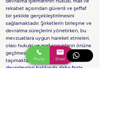
devralma işlemlerinin hukuki, mali ve 
rekabet açısından güvenli ve şeffaf 
bir şekilde gerçekleştirilmesini 
sağlamaktadır. Şirketlerin birleşme ve 
devralma süreçlerini yönetirken, bu 
mevzuatlara uygun hareket etmeleri, 
olası hukuki ve mali sorunların önüne 
geçilmesi açısından büyük önem 
Phone
Email
taşımaktadır. 
Şirket birleşmeleri ve 
devralmaları hakkında daha fazla 
hukuki destek için Çanakkale Ticaret 
Avukatımız ile iletişime geçiniz.