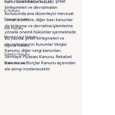
Türk Ticaret Kanunu (TTK), şirket 
Fikri ve Sınai Mülkiyet Hukuku
birleşmeleri ve devralmaları 
İş Hukuku
konusunda ana düzenleyici mevzuat 
Ticaret Hukuku
olmakla birlikte, diğer bazı kanunlar 
da birleşme ve devralma işlemlerine 
Aile Hukuku
yönelik önemli hükümler içermektedir. 
Medeni Usul Hukuku
Bu yazıda, şirket birleşmeleri ve 
devralmalarının Kurumlar Vergisi 
Sigorta Hukuku
Kanunu, diğer vergi kanunları, 
Tüketici Hukuku
Sermaye Piyasası Kanunu, Rekabet 
Kanunu ve Borçlar Kanunu açısından 
İdare Hukuku
ele alınışı incelenecektir.