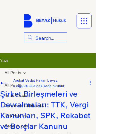
Yazı
All Posts
Avukat Vedat Hakan beyaz
All Posts
6 Ağu 2024
3 dakikada okunur
Şirket Birleşmeleri ve
İmar Hukuku
Devralmaları: TTK, Vergi
Gayrimenkul Hukuku
Kanunları, SPK, Rekabet
İcra Hukuku
ve Borçlar Kanunu
Ceza Hukuku