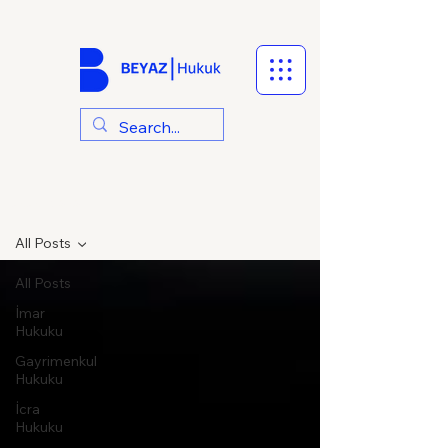
Hukuki Makaleler
All Posts
All Posts
İmar
Hukuku
Gayrimenkul
Hukuku
İcra
Hukuku