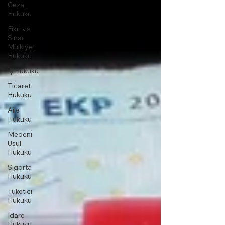
Ceza
Hukuku
Fikri ve
Sınai
Mülkiyet
Hukuku
İş Hukuku
Ticaret
Hukuku
Aile
Hukuku
Medeni
Usul
Hukuku
Sigorta
Hukuku
Tüketici
Hukuku
İdare
Hukuku