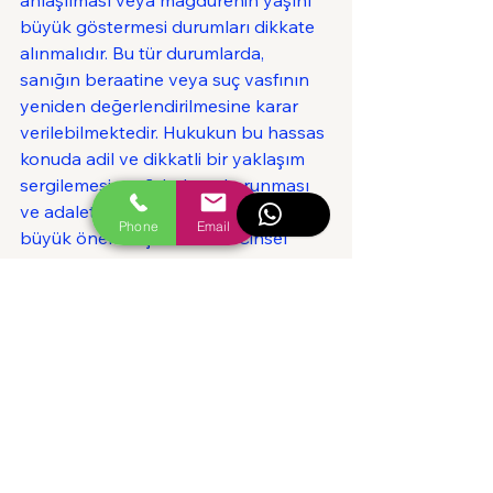
büyük göstermesi durumları dikkate 
alınmalıdır. Bu tür durumlarda, 
sanığın beraatine veya suç vasfının 
yeniden değerlendirilmesine karar 
verilebilmektedir. Hukukun bu hassas 
konuda adil ve dikkatli bir yaklaşım 
sergilemesi, mağdurların korunması 
ve adaletin sağlanması açısından 
Phone
Email
büyük önem taşımaktadır. Cinsel 
taciz suçu ile ilgili daha fazla bilgi için 
Çanakkale Ceza Avukatımız ile 
iletişime geçebilirsiniz.