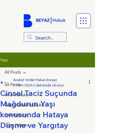
Yazı
All Posts
Avukat Vedat Hakan beyaz
All Posts
7 Tem 2024
2 dakikada okunur
Cinsel Taciz Suçunda
İmar Hukuku
Mağdurun Yaşı
Gayrimenkul Hukuku
konusunda Hataya
İcra Hukuku
Düşme ve Yargıtay
Ceza Hukuku