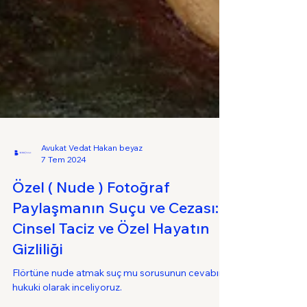
Avukat Vedat Hakan beyaz
7 Tem 2024
Özel ( Nude ) Fotoğraf
Paylaşmanın Suçu ve Cezası:
Cinsel Taciz ve Özel Hayatın
Gizliliği
Flörtüne nude atmak suç mu sorusunun cevabını