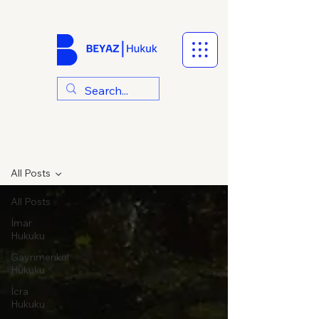
Hukuki Makaleler
All Posts
All Posts
İmar
Hukuku
Gayrimenkul
Hukuku
İcra
Hukuku