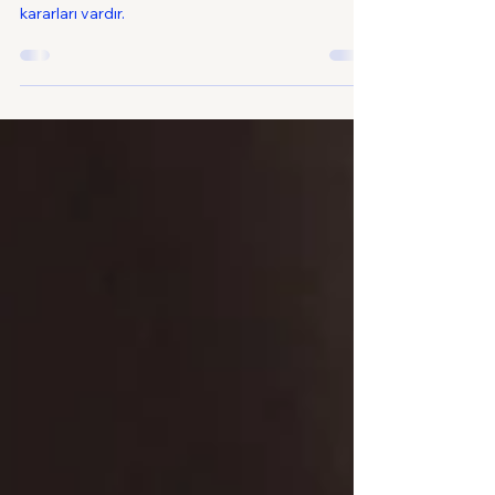
Kararları
Bu blog Cinsel Taciz Suçunda Suçun Maddi
Konusunda Hataya Düşme ile ilgili yargıtay
kararları vardır.