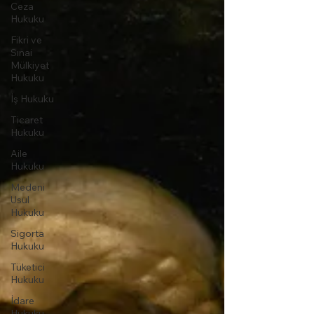
Ceza
Hukuku
Fikri ve
Sınai
Mülkiyet
Hukuku
İş Hukuku
Ticaret
Hukuku
Aile
Hukuku
Medeni
Usul
Hukuku
Sigorta
Hukuku
Tüketici
Hukuku
İdare
Hukuku