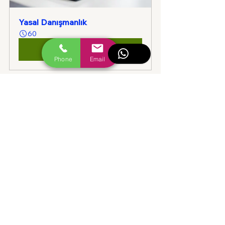
Yasal Danışmanlık
60
Réserver
Phone
Email
Voir tout
Posts similaires