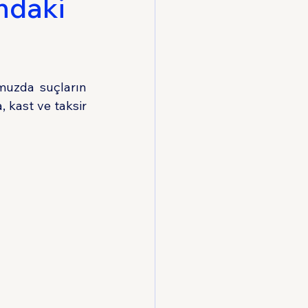
ındaki
Hukuku
uzda suçların 
 kast ve taksir 