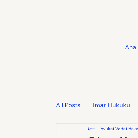
Ana 
All Posts
İmar Hukuku
Fikri ve Sınai Mülkiyet 
Avukat Vedat Hak