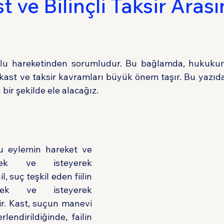
t ve Bilinçli Taksir Aras
Sigorta Hukuku
Tüketici Hukuku
İdare 
rlu hareketinden sorumludur. Bu bağlamda, hukukum
 kast ve taksir kavramları büyük önem taşır. Bu yazıda,
bir şekilde ele alacağız.
u eylemin hareket ve 
erek ve isteyerek 
l, suç teşkil eden fiilin 
erek ve isteyerek 
r. Kast, suçun manevi 
endirildiğinde, failin 