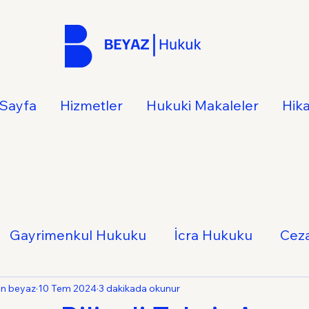
Sayfa
Hizmetler
Hukuki Makaleler
Hik
Gayrimenkul Hukuku
İcra Hukuku
Cez
Hukuku
İş Hukuku
Ticaret Hukuku
Ail
an beyaz
10 Tem 2024
3 dakikada okunur