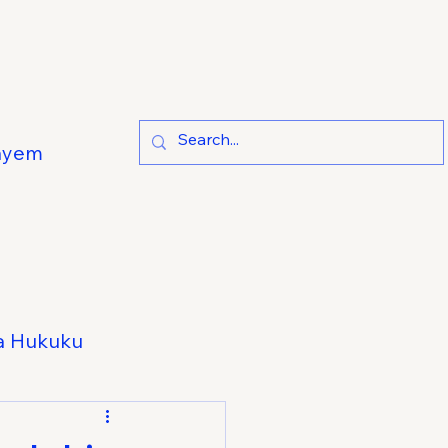
ayem
a Hukuku
e Hukuku