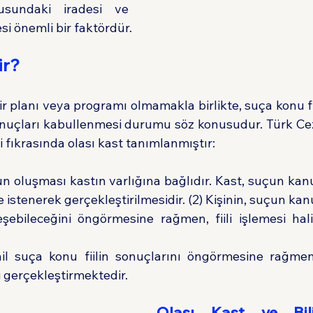
sundaki iradesi ve 
si önemli bir faktördür.
ir?
bir planı veya programı olmamakla birlikte, suça konu fi
nuçları kabullenmesi durumu söz konusudur. Türk Ce
i fıkrasında olası kast tanımlanmıştır:
n oluşması kastın varlığına bağlıdır. Kast, suçun kanu
e istenerek gerçekleştirilmesidir. (2) Kişinin, suçun kan
şebileceğini öngörmesine rağmen, fiili işlemesi hali
il suça konu fiilin sonuçlarını öngörmesine rağmen
 gerçekleştirmektedir.
Olası Kast ve Bilin