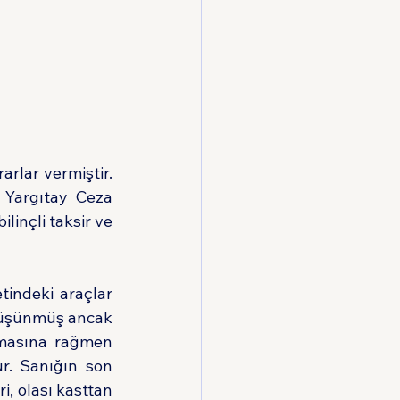
arlar vermiştir. 
 Yargıtay Ceza 
linçli taksir ve 
indeki araçlar 
düşünmüş ancak 
smasına rağmen 
r. Sanığın son 
i, olası kasttan 