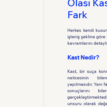
Olası Kas
Fark
Medeni Usul Hukuku
Herkes kendi kusu
işleniş şekline göre
kavramlarını detaylı 
Kast Nedir?
Kast, bir suça kon
neticesinin bil
yapılmasıdır. Yani fai
sonuçlarını bil
gerçekleştirmektedi
unsuru olarak değerl