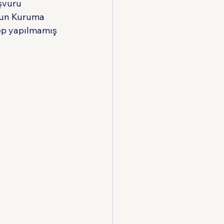
şvuru 
nun Kuruma 
ep yapılmamış 