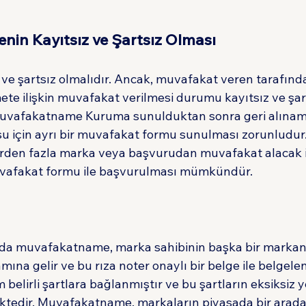
in Kayıtsız ve Şartsız Olması
 ve şartsız olmalıdır. Ancak, muvafakat veren tarafınd
te ilişkin muvafakat verilmesi durumu kayıtsız ve şart
Muvafakatname Kuruma sunulduktan sonra geri alınam
 için ayrı bir muvafakat formu sunulması zorunludur.
rden fazla marka veya başvurudan muvafakat alacak i
vafakat formu ile başvurulması mümkündür.
da muvafakatname, marka sahibinin başka bir markanın
ına gelir ve bu rıza noter onaylı bir belge ile belgelen
belirli şartlara bağlanmıştır ve bu şartların eksiksiz y
ktedir. Muvafakatname, markaların piyasada bir arada