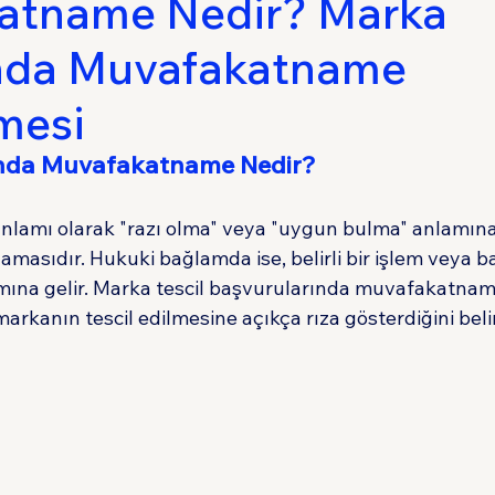
atname Nedir? Marka
da Muvafakatname
Sigorta Hukuku
Tüketici Hukuku
İdare 
mesi
nda Muvafakatname
Nedir?
nlamı olarak "razı olma" veya "uygun bulma" anlamına
klamasıdır. Hukuki bağlamda ise, belirli bir işlem veya b
mına gelir. Marka tescil başvurularında muvafakatname
markanın tescil edilmesine açıkça rıza gösterdiğini beli