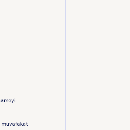
nameyi 
a muvafakat 