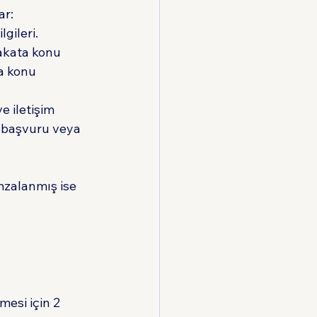
ar:
gileri.
kata konu 
a konu 
 iletişim 
t başvuru veya 
zalanmış ise 
 
esi için 2 