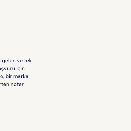
Hukuku
 gelen ve tek 
aşvuru için 
, bir marka 
rten noter 