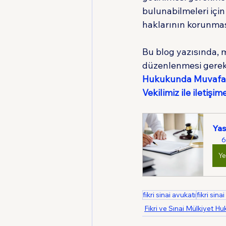
bulunabilmeleri için
haklarının korunmas
Bu blog yazısında,
düzenlenmesi gerekti
Hukukunda Muvaf
Vekilimiz ile iletişim
Yas
6
Ye
fikri sinai avukatı
fikri sina
Fikri ve Sınai Mülkiyet H