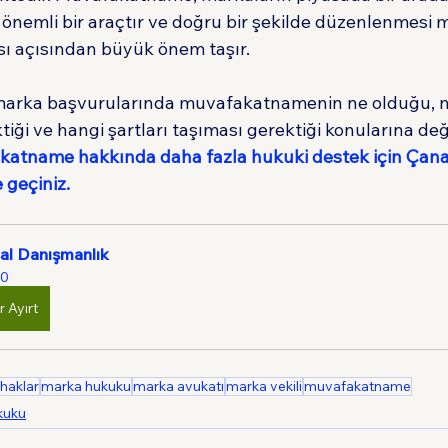
 önemli bir araçtır ve doğru bir şekilde düzenlenmesi 
ı açısından büyük önem taşır.
 marka başvurularında muvafakatnamenin ne olduğu, na
ği ve hangi şartları taşıması gerektiği konularına değ
akatname
 hakkında daha fazla hukuki destek için Çan
e geçiniz.
al Danışmanlık
0
r Ayırt
i haklar
marka hukuku
marka avukatı
marka vekili
muvafakatname
ukuku