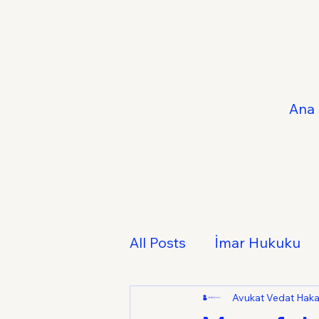
Ana 
All Posts
İmar Hukuku
Fikri ve Sınai Mülkiyet 
Avukat Vedat Hak