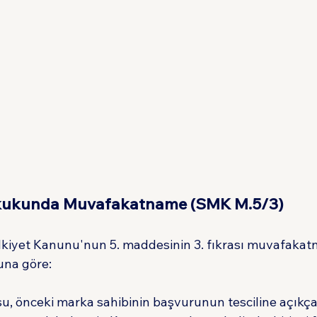
kukunda Muvafakatname (SMK M.5/3)
ülkiyet Kanunu'nun 5. maddesinin 3. fıkrası muvafakat
una göre:
u, önceki marka sahibinin başvurunun tesciline açıkç