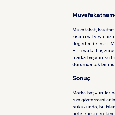
Muvafakatnamen
Muvafakat, kayıtsız
kısım mal veya hizme
değerlendirilmez. 
Her marka başvurusu
marka başvurusu bi
durumda tek bir mu
Sonuç
Marka başvuruların
rıza göstermesi anlam
hukukunda, bu işlem 
getirilmesi gerekme