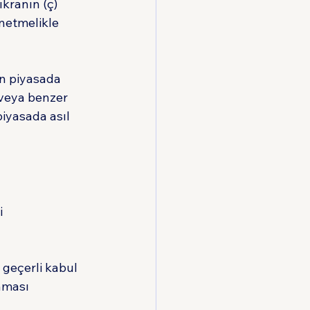
kranın (ç) 
netmelikle 
n piyasada 
 veya benzer 
piyasada asıl 
i 
geçerli kabul 
nması 