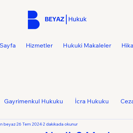
Sayfa
Hizmetler
Hukuki Makaleler
Hik
Gayrimenkul Hukuku
İcra Hukuku
Cez
Hukuku
İş Hukuku
Ticaret Hukuku
Ail
an beyaz
26 Tem 2024
2 dakikada okunur