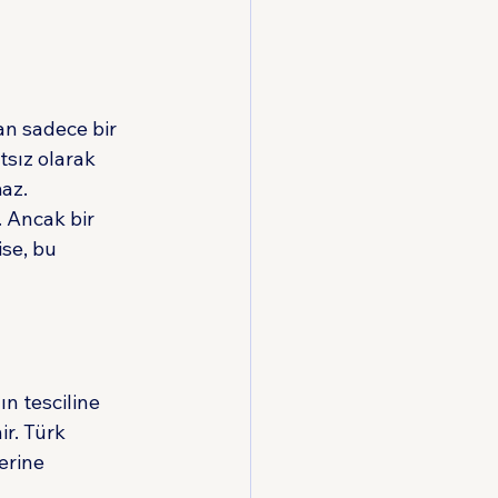
an sadece bir 
sız olarak 
az.
 Ancak bir 
se, bu 
 tesciline 
ir. Türk 
erine 
 