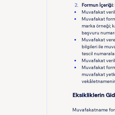
Formun İçeriği:
Muvafakat verile
Muvafakat form
marka örneği; 
başvuru numara
Muvafakat veren
bilgileri ile m
tescil numaralar
Muvafakat veril
Muvafakat formu
muvafakat yetki
vekâletnamenin 
Eksikliklerin Gi
Muvafakatname formu