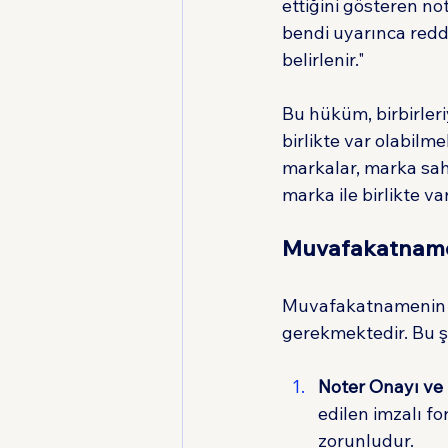
ettiğini gösteren no
bendi uyarınca redd
belirlenir."
Bu hüküm, birbirler
birlikte var olabilm
markalar, marka sahib
marka ile birlikte var
Muvafakatname 
Muvafakatnamenin geç
gerekmektedir. Bu şa
Noter Onayı ve
edilen imzalı f
zorunludur.