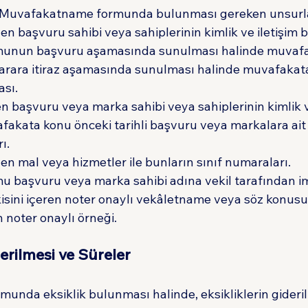
 Muvafakatname formunda bulunması gereken unsurl
n başvuru sahibi veya sahiplerinin kimlik ve iletişim bil
unun başvuru aşamasında sunulması halinde muvafa
karara itiraz aşamasında sunulması halinde muvafakat
sı.
 başvuru veya marka sahibi veya sahiplerinin kimlik ve
uvafakata konu önceki tarihli başvuru veya markalara ai
ı.
en mal veya hizmetler ile bunların sınıf numaraları.
 başvuru veya marka sahibi adına vekil tarafından im
sini içeren noter onaylı vekâletname veya söz konusu
noter onaylı örneği.
derilmesi ve Süreler
nda eksiklik bulunması halinde, eksikliklerin giderilm