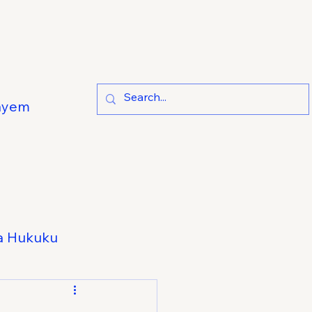
ayem
a Hukuku
e Hukuku