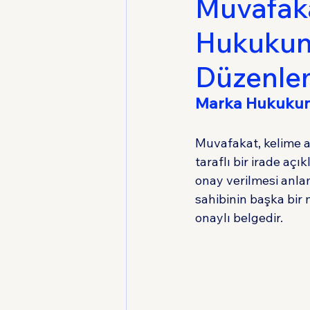
Muvafak
Hukukun
Medeni Usul Hukuku
Düzenle
Marka Hukuku
Muvafakat, kelime a
taraflı bir irade açı
onay verilmesi anla
sahibinin başka bir 
onaylı belgedir.