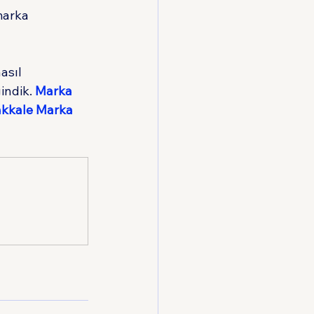
marka 
sıl 
indik. 
Marka 
akkale Marka 