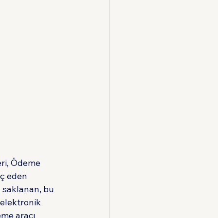
ri, Ödeme 
aç eden 
k saklanan, bu 
elektronik 
eme aracı 