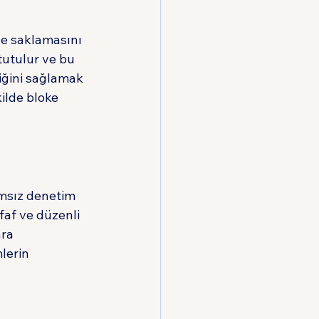
de saklamasını 
tutulur ve bu 
iğini sağlamak 
lde bloke 
ımsız denetim 
faf ve düzenli 
ra 
lerin 