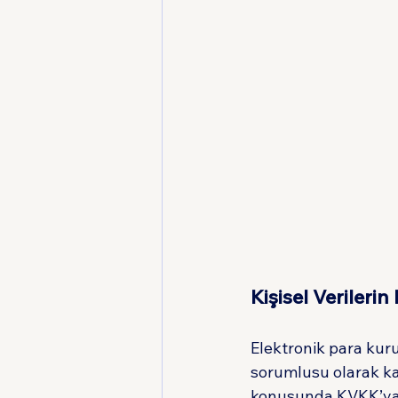
Kişisel Verileri
Elektronik para kur
sorumlusu olarak kab
konusunda KVKK’ya uy