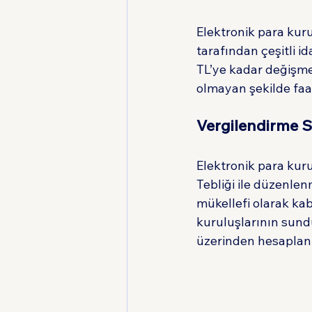
Elektronik para ku
tarafından çeşitli i
TL’ye kadar değişme
olmayan şekilde faa
Vergilendirme S
Elektronik para kuru
Tebliği ile düzenle
mükellefi olarak kab
kuruluşlarının sundu
üzerinden hesaplanı