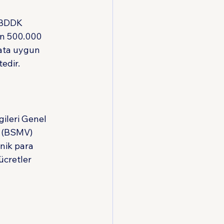
 BDDK 
en 500.000 
uata uygun 
edir.
gileri Genel 
i (BSMV) 
nik para 
ücretler 