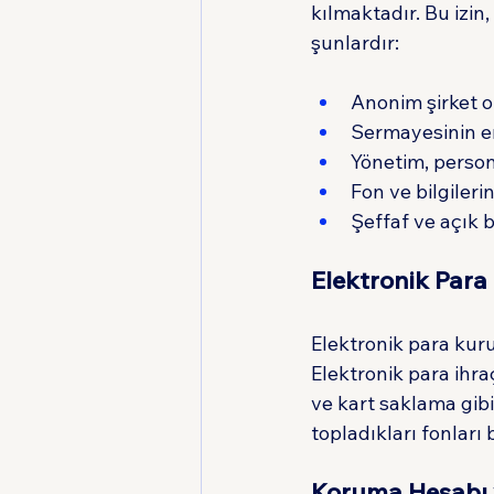
kılmaktadır. Bu izin, 
şunlardır:
Anonim şirket o
Sermayesinin en
Yönetim, person
Fon ve bilgileri
Şeffaf ve açık b
Elektronik Para 
Elektronik para kurul
Elektronik para ihra
ve kart saklama gibi
topladıkları fonları
Koruma Hesabı v