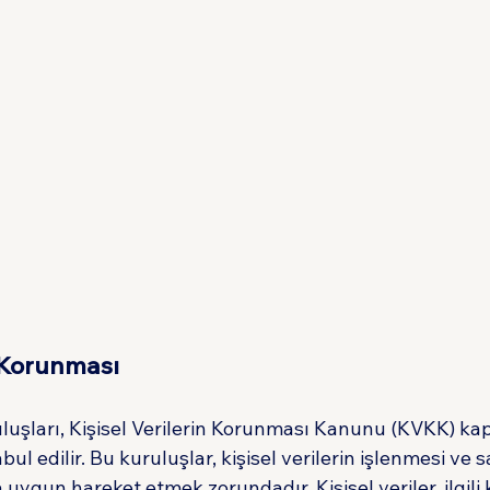
n Korunması
uluşları, Kişisel Verilerin Korunması Kanunu (KVKK) ka
ul edilir. Bu kuruluşlar, kişisel verilerin işlenmesi ve 
gun hareket etmek zorundadır. Kişisel veriler, ilgili k