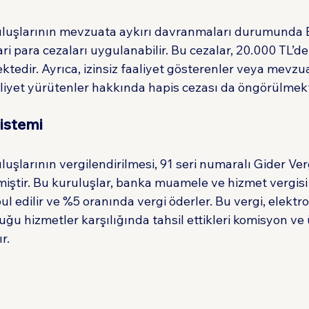
ruluşlarının mevzuata aykırı davranmaları durumunda
dari para cezaları uygulanabilir. Bu cezalar, 20.000 TL’d
ktedir. Ayrıca, izinsiz faaliyet gösterenler veya mevz
liyet yürütenler hakkında hapis cezası da öngörülmekt
istemi
luşlarının vergilendirilmesi, 91 seri numaralı Gider Ver
nmiştir. Bu kuruluşlar, banka muamele ve hizmet vergis
ul edilir ve %5 oranında vergi öderler. Bu vergi, elektro
ğu hizmetler karşılığında tahsil ettikleri komisyon ve 
r.