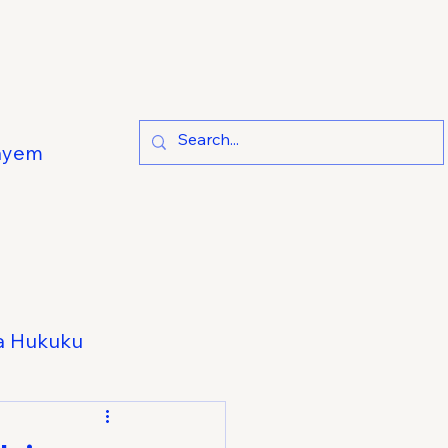
ayem
a Hukuku
e Hukuku