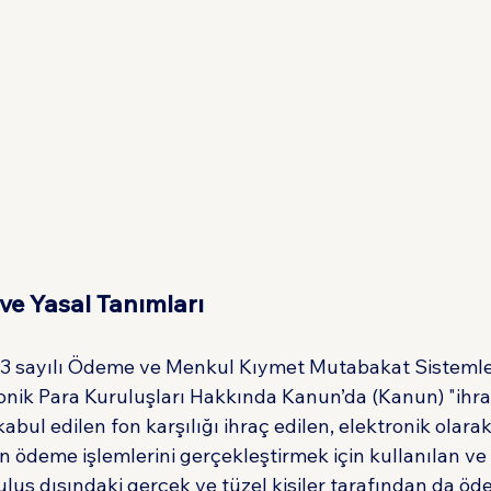
ve Yasal Tanımları
493 sayılı Ödeme ve Menkul Kıymet Mutabakat Sistemle
ronik Para Kuruluşları Hakkında Kanun’da (Kanun) "ihr
abul edilen fon karşılığı ihraç edilen, elektronik olara
ödeme işlemlerini gerçekleştirmek için kullanılan ve 
luş dışındaki gerçek ve tüzel kişiler tarafından da öd