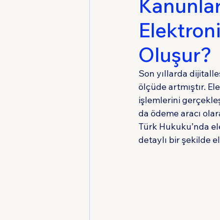
Kanunlar
Elektroni
Medeni Usul Hukuku
Oluşur?
Son yıllarda dijital
ölçüde artmıştır. El
işlemlerini gerçekle
da ödeme aracı olara
Türk Hukuku’nda ele
detaylı bir şekilde e