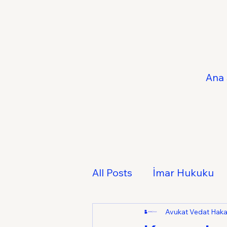
Ana 
All Posts
İmar Hukuku
Fikri ve Sınai Mülkiyet 
Avukat Vedat Hak