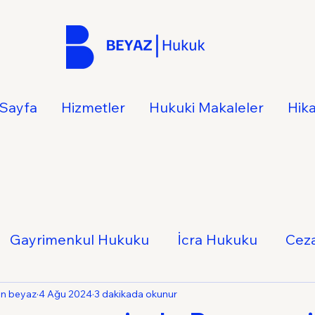
Sayfa
Hizmetler
Hukuki Makaleler
Hik
Gayrimenkul Hukuku
İcra Hukuku
Cez
Hukuku
İş Hukuku
Ticaret Hukuku
Ail
an beyaz
4 Ağu 2024
3 dakikada okunur