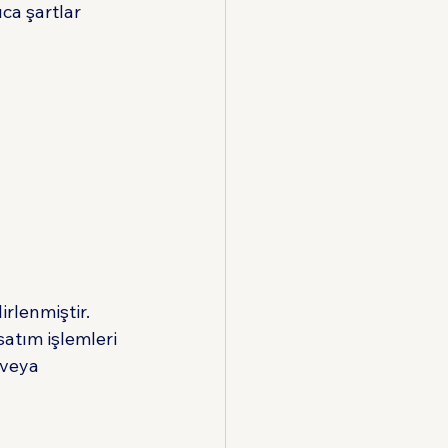
ıca şartlar 
rlenmiştir. 
atım işlemleri 
 veya 