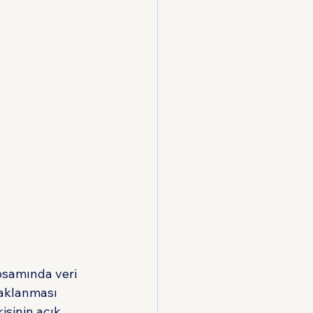
psamında veri 
saklanması 
işinin açık 