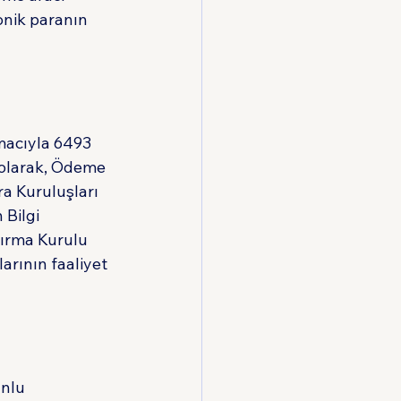
onik paranın 
macıyla 6493 
 olarak, Ödeme 
ra Kuruluşları 
Bilgi 
tırma Kurulu 
rının faaliyet 
nlu 