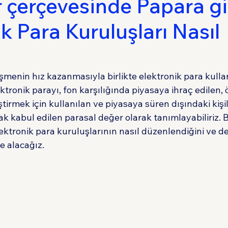
 çerçevesinde Papara gi
k Para Kuruluşları Nasıl
Sigorta Hukuku
Tüketici Hukuku
İdare 
leşmenin hız kazanmasıyla birlikte elektronik para kull
ektronik parayı, fon karşılığında piyasaya ihraç edilen,
ştirmek için kullanılan ve piyasaya süren dışındaki kişi
k kabul edilen parasal değer olarak tanımlayabiliriz. 
ktronik para kuruluşlarının nasıl düzenlendiğini ve de
le alacağız.