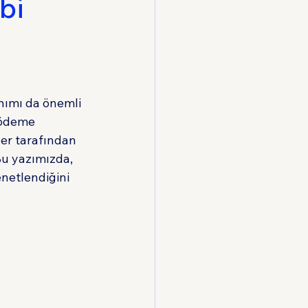
bi
Hukuku
anımı da önemli 
 ödeme 
ler tarafından 
Bu yazımızda, 
netlendiğini 