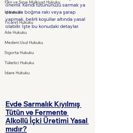
Fikri ve Sınai Mülkiyet Hukuku
önemli. Kendi tütününüzü sarmak ya 
da evde boğma rakı veya şarap 
İş Hukuku
yapmak, belirli koşullar altında yasal 
Ticaret Hukuku
olabilir. İşte bu konudaki detaylar.
Aile Hukuku
Medeni Usul Hukuku
Sigorta Hukuku
Tüketici Hukuku
İdare Hukuku
Evde Sarmalık Kıyılmış 
Tütün ve Fermente 
Alkollü İçki Üretimi Yasal 
mıdır?