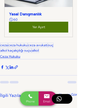
Yasal Danışmanlık
60
Yer Ayırt
ceza
ceza hukuku
ceza avukatı
suç
alkol kaçakçılığı suçu
alkol
Ceza Hukuku
Hepsini Gör
İlgili Yazılar
Phone
Email