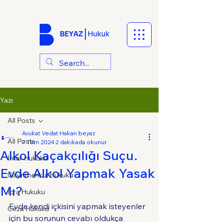
Yazı
All Posts
Avukat Vedat Hakan beyaz
All Posts
7 Tem 2024
2 dakikada okunur
Alkol Kaçakçılığı Suçu.
İmar Hukuku
Evde Alkol Yapmak Yasak
Gayrimenkul Hukuku
Mı?
İcra Hukuku
Evde kendi içkisini yapmak isteyenler 
Ceza Hukuku
için bu sorunun cevabı oldukça 