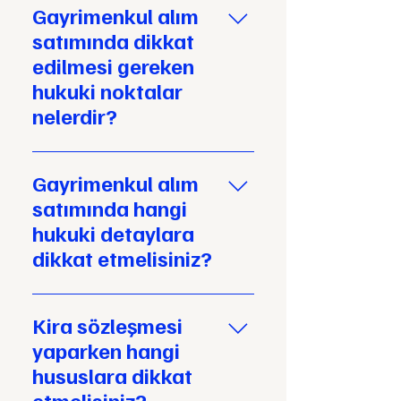
Gayrimenkul alım
satımında dikkat
edilmesi gereken
hukuki noktalar
nelerdir?
Gayrimenkul alım satımında tapu
kaydının kontrol edilmesi, ipotek
Gayrimenkul alım
veya haciz gibi durumların
satımında hangi
araştırılması ve sözleşmenin
hukuki detaylara
detaylı incelenmesi önemlidir.
dikkat etmelisiniz?
Beyaz Hukuk olarak bu süreçte
size rehberlik ediyoruz.
Gayrimenkul alım satımında tapu
kaydını kontrol edin, ipotek veya
Kira sözleşmesi
haciz gibi durumları araştırın ve
yaparken hangi
sözleşmeyi detaylıca inceleyin.
hususlara dikkat
Beyaz Hukuk olarak bu süreçte
etmelisiniz?