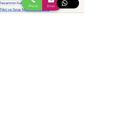
tasarımın hükümsüzlüğü
Phone
Email
Fikri ve Sınai Mülkiyet Hukuku
Hepsini Gör
İlgili Yazılar