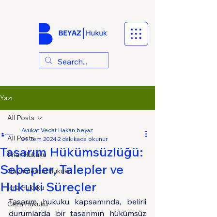
Yazı
All Posts
Avukat Vedat Hakan beyaz
All Posts
24 Tem 2024
2 dakikada okunur
Tasarım Hükümsüzlüğü:
İmar Hukuku
Sebepler, Talepler ve
Gayrimenkul Hukuku
Hukuki Süreçler
İcra Hukuku
Tasarım hukuku kapsamında, belirli 
Ceza Hukuku
durumlarda bir tasarımın hükümsüz 