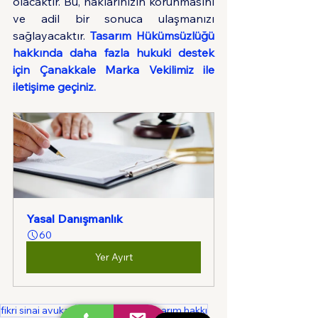
olacaktır. Bu, haklarınızın korunmasını 
ve adil bir sonuca ulaşmanızı 
sağlayacaktır. 
Tasarım Hükümsüzlüğü 
hakkında daha fazla hukuki destek 
için Çanakkale Marka Vekilimiz ile 
iletişime geçiniz.
Yasal Danışmanlık
60
Yer Ayırt
fikri sinai avukatı
fikri sinai haklar
tasarım hakkı