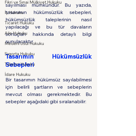
Fikri ve Sınai Mülkiyet Hukuku
sayılması mümkündür. Bu yazıda, 
tasarımın hükümsüzlük sebepleri, 
İş Hukuku
hükümsüzlük taleplerinin nasıl 
Ticaret Hukuku
yapılacağı ve bu tür davaların 
Aile Hukuku
sonuçları hakkında detaylı bilgi 
sunulacaktır.
Medeni Usul Hukuku
Sigorta Hukuku
Tasarımın Hükümsüzlük 
Sebepleri
Tüketici Hukuku
İdare Hukuku
Bir tasarımın hükümsüz sayılabilmesi 
için belirli şartların ve sebeplerin 
mevcut olması gerekmektedir. Bu 
sebepler aşağıdaki gibi sıralanabilir: