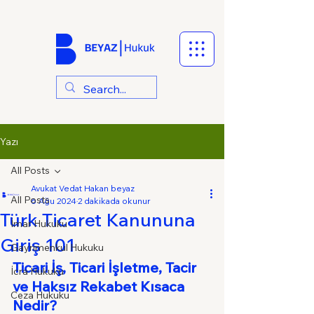
Yazı
All Posts
Avukat Vedat Hakan beyaz
All Posts
6 Ağu 2024
2 dakikada okunur
Türk Ticaret Kanununa
İmar Hukuku
Giriş 101
Gayrimenkul Hukuku
Ticari İş, Ticari İşletme, Tacir 
İcra Hukuku
ve Haksız Rekabet Kısaca 
Ceza Hukuku
Nedir?