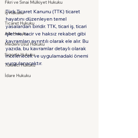
Fikri ve Sınai Mülkiyet Hukuku
Türk Ticaret Kanunu (TTK) ticaret 
İş Hukuku
hayatını düzenleyen temel 
Ticaret Hukuku
yasalardan biridir. TTK, ticari iş, ticari 
işletme, tacir ve haksız rekabet gibi 
Aile Hukuku
kavramları ayrıntılı olarak ele alır. Bu 
Medeni Usul Hukuku
yazıda, bu kavramlar detaylı olarak 
Sigorta Hukuku
incelenecek ve uygulamadaki önemi 
vurgulanacaktır.
Tüketici Hukuku
İdare Hukuku