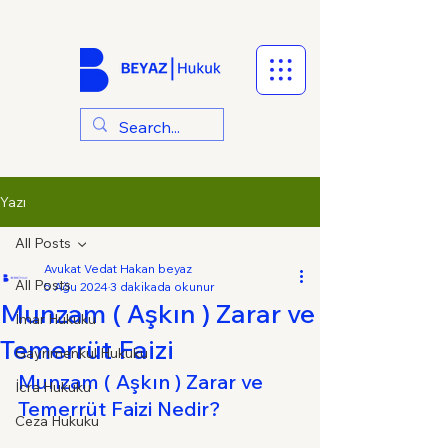
Yazı
All Posts
Avukat Vedat Hakan beyaz
All Posts
5 Ağu 2024
3 dakikada okunur
Munzam ( Aşkın ) Zarar ve
İmar Hukuku
Temerrüt Faizi
Gayrimenkul Hukuku
Munzam ( Aşkın ) Zarar ve 
İcra Hukuku
Temerrüt Faizi Nedir?
Ceza Hukuku