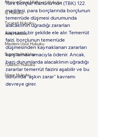
Fikri ve Sınai Mülkiyet Hukuku
Türk Borçlar Kanunu'nun (TBK) 122. 
maddesi, para borçlarında borçlunun 
İş Hukuku
temerrüde düşmesi durumunda 
Ticaret Hukuku
alacaklının uğradığı zararları 
kapsamlı bir şekilde ele alır. Temerrüt 
Aile Hukuku
faizi, borçlunun temerrüde 
Medeni Usul Hukuku
düşmesinden kaynaklanan zararları 
Sigorta Hukuku
karşılamak amacıyla ödenir. Ancak, 
bazı durumlarda alacaklının uğradığı 
Tüketici Hukuku
zararlar temerrüt faizini aşabilir ve bu 
İdare Hukuku
durumda "aşkın zarar" kavramı 
devreye girer.