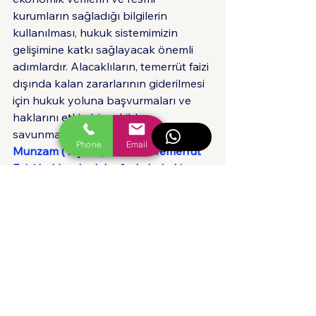
kurumların sağladığı bilgilerin 
kullanılması, hukuk sistemimizin 
gelişimine katkı sağlayacak önemli 
adımlardır. Alacaklıların, temerrüt faizi 
dışında kalan zararlarının giderilmesi 
için hukuk yoluna başvurmaları ve 
haklarını etkin bir şekilde 
savunmaları önem arz etmektedir. 
Phone
Email
Munzam ( Aşkın ) Zarar ve Temerrüt 
Faizi hakkında daha fazla hukuki 
destek için Çanakkale Ticaret 
Avukatımız ile iletişime geçiniz.