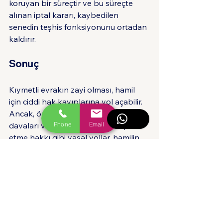
koruyan bir süreçtir ve bu süreçte 
alınan iptal kararı, kaybedilen 
senedin teşhis fonksiyonunu ortadan 
kaldırır.
Sonuç
Kıymetli evrakın zayi olması, hamil 
için ciddi hak kayıplarına yol açabilir. 
Ancak, önleyici tedbirler, istirdat 
Phone
Email
davaları ve senedin iptalini talep 
etme hakkı gibi yasal yollar, hamilin 
bu durumlarda haklarını korumasını 
sağlar. Bu süreçler, mahkeme kararları 
ve ihtiyati tedbirlerle desteklenir ve 
hamilin korunmasını amaçlar. 
Özellikle Türk Ticaret Kanunu’nda yer 
alan hükümler, bu süreçlerin etkin bir 
şekilde yürütülmesini sağlar.