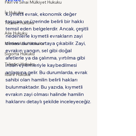
Fikri ve Sınai Mülkiyet Hukuku
İş Hukuku
Kıymetli evrak, ekonomik değer 
taşıyan ve üzerinde belirli bir hakkı 
Ticaret Hukuku
temsil eden belgelerdir. Ancak, çeşitli 
Aile Hukuku
nedenlerle kıymetli evrakların zayi 
olması durumu ortaya çıkabilir. Zayi, 
Medeni Usul Hukuku
evrakın yangın, sel gibi doğal 
Sigorta Hukuku
afetlerle ya da çalınma, yırtılma gibi 
Tüketici Hukuku
insan eylemleriyle kaybedilmesi 
anlamına gelir. Bu durumlarda, evrak 
İdare Hukuku
sahibi olan hamilin belirli hakları 
bulunmaktadır. Bu yazıda, kıymetli 
evrakın zayi olması halinde hamilin 
haklarını detaylı şekilde inceleyeceğiz.