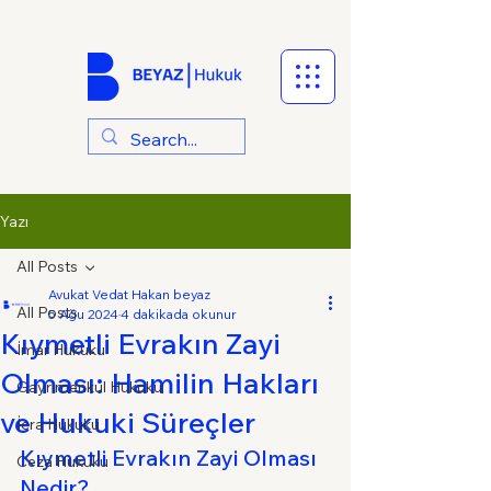
Yazı
All Posts
Avukat Vedat Hakan beyaz
All Posts
5 Ağu 2024
4 dakikada okunur
Kıymetli Evrakın Zayi
İmar Hukuku
Olması: Hamilin Hakları
Gayrimenkul Hukuku
ve Hukuki Süreçler
İcra Hukuku
Kıymetli Evrakın Zayi Olması 
Ceza Hukuku
Nedir?