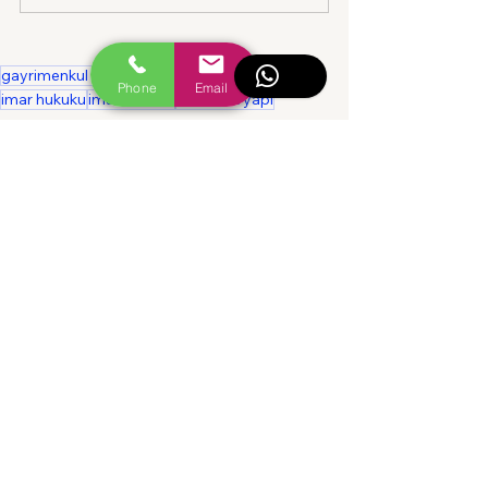
gayrimenkul hukuku
gayrimenkul avukatı
Phone
Email
imar hukuku
imar kanunu
ruhsatsız yapı
Gayrimenkul Hukuku
Hepsini Gör
İlgili Yazılar