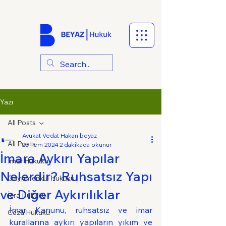
Yazı
All Posts
Avukat Vedat Hakan beyaz
All Posts
23 Tem 2024
2 dakikada okunur
İmara Aykırı Yapılar
İmar Hukuku
Nelerdir? Ruhsatsız Yapı
Gayrimenkul Hukuku
ve Diğer Aykırılıklar
İcra Hukuku
İmar Kanunu, ruhsatsız ve imar 
Ceza Hukuku
kurallarına aykırı yapıların yıkım ve 