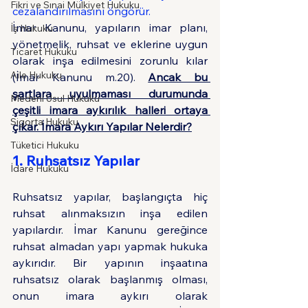
Fikri ve Sınai Mülkiyet Hukuku
cezalandırılmasını öngörür.
İmar Kanunu, yapıların imar planı, 
İş Hukuku
yönetmelik, ruhsat ve eklerine uygun 
Ticaret Hukuku
olarak inşa edilmesini zorunlu kılar 
Aile Hukuku
(İmar Kanunu m.20). 
Ancak bu 
şartlara uyulmaması durumunda 
Medeni Usul Hukuku
çeşitli imara aykırılık halleri ortaya 
Sigorta Hukuku
çıkar. İmara Aykırı Yapılar Nelerdir?
Tüketici Hukuku
1. Ruhsatsız Yapılar
İdare Hukuku
Ruhsatsız yapılar, başlangıçta hiç 
ruhsat alınmaksızın inşa edilen 
yapılardır. İmar Kanunu gereğince 
ruhsat almadan yapı yapmak hukuka 
aykırıdır. Bir yapının inşaatına 
ruhsatsız olarak başlanmış olması, 
onun imara aykırı olarak 