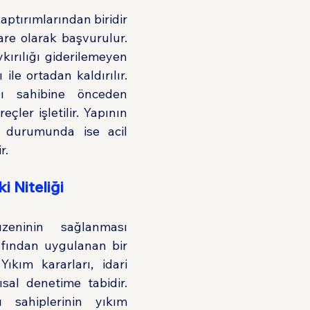
aptırımlarından biridir 
are olarak başvurulur. 
ırılığı giderilemeyen 
 ile ortadan kaldırılır. 
ı sahibine önceden 
reçler işletilir. Yapının 
 durumunda ise acil 
r.
i Niteliği
eninin sağlanması 
afından uygulanan bir 
 Yıkım kararları, idari 
ısal denetime tabidir. 
sahiplerinin yıkım 