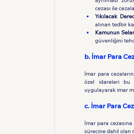
ayrılması zoru
cezası ile cezala
Yıkılacak Dere
alınan tedbir k
Kamunun Selame
güvenliğini teh
b. İmar Para Ce
İmar para cezalarını
özel idareleri bu
uygulayarak imar me
c. İmar Para Ce
İmar para cezasına 
sürecine dahil olan m