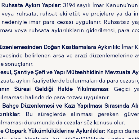
 Ruhsata Aykırı Yapılar
: 3194 sayılı İmar Kanunu’nun
z veya ruhsata, ruhsat eki etüt ve projelere ya da i
r nedeniyle imar para cezası uygulanır. Ruhsatsız ya
ası veya ruhsata aykırılıkların giderilmesi, para cez
Düzenlemesinden Doğan Kısıtlamalara Aykırılık
: İmar K
vesinde belirlenen arsa ve arazi düzenlemelerine aykı
le sonuçlanır.
Mesul, Şantiye Şefi ve Yapı Müteahhidinin Mevzuata Aykı
zuata aykırı faaliyetlerde bulunmaları da para cezası g
nın Süresi Geldiği Halde Yıkılmaması
: Geçici ya
lmaması halinde de para cezası uygulanır.
t, Bahçe Düzenlemesi ve Kazı Yapılması Sırasında Al
rılıklar
: Bu süreçlerde alınması gereken güvenl
yulmaması durumunda da cezalar söz konusu olur.
ve Otopark Yükümlülüklerine Aykırılıklar
: Kapıcı daire