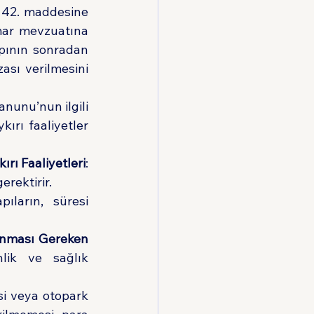
 42. maddesine 
mar mevzuatına 
pının sonradan 
ası verilmesini 
anunu’nun ilgili 
rı faaliyetler 
rı Faaliyetleri
: 
erektirir.
pıların, süresi 
ınması Gereken 
ik ve sağlık 
si veya otopark 