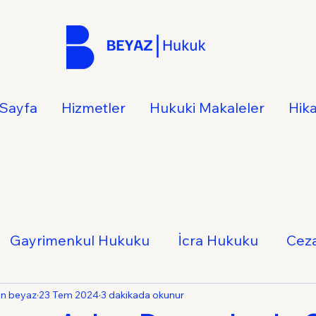
Sayfa
Hizmetler
Hukuki Makaleler
Hik
Gayrimenkul Hukuku
İcra Hukuku
Cez
Hukuku
İş Hukuku
Ticaret Hukuku
Ail
an beyaz
23 Tem 2024
3 dakikada okunur