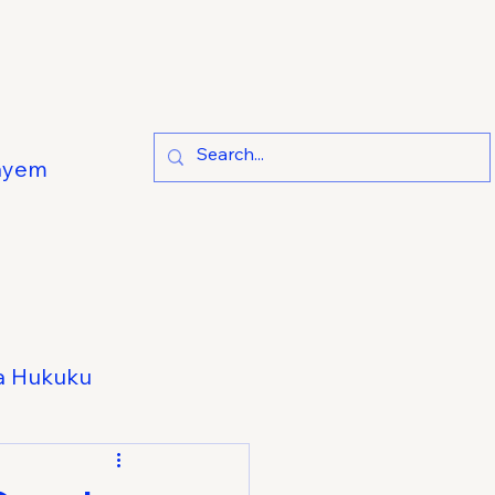
ayem
a Hukuku
e Hukuku