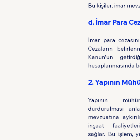
Bu kişiler, imar mev
d. İmar Para Ce
İmar para cezasının
Cezaların belirle
Kanun’un getirdi
hesaplanmasında belir
2. Yapının Müh
Yapının mühürl
durdurulması anla
mevzuatına aykırıl
inşaat faaliyetler
sağlar. Bu işlem, 