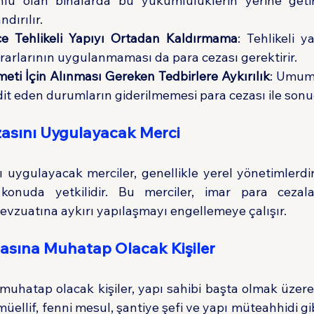
nlu olan binalarda bu yükümlülüklerin yerine getir
ndırılır.
ce Tehlikeli Yapıyı Ortadan Kaldırmama
: Tehlikeli y
ararlarının uygulanmaması da para cezası gerektirir.
ti İçin Alınması Gereken Tedbirlere Aykırılık
: Umumu
dit eden durumların giderilmemesi para cezası ile sonu
zasını Uygulayacak Merci
 uygulayacak merciler, genellikle yerel yönetimlerdir.
 konuda yetkilidir. Bu merciler, imar para cezala
vzuatına aykırı yapılaşmayı engellemeye çalışır.
zasına Muhatap Olacak Kişiler
muhatap olacak kişiler, yapı sahibi başta olmak üzere,
üellif, fenni mesul, şantiye şefi ve yapı müteahhidi gibi il