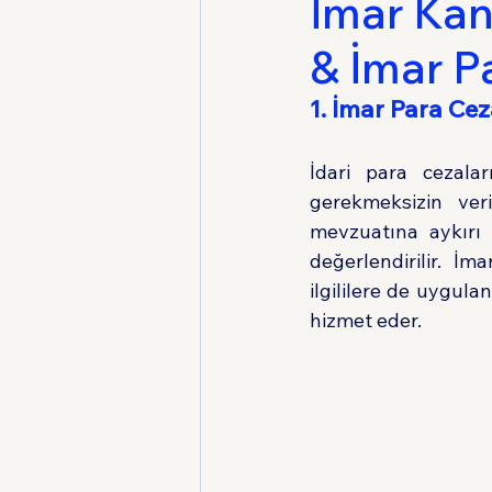
İmar Kan
& İmar P
Medeni Usul Hukuku
1. İmar Para Cez
İdari para cezala
gerekmeksizin ver
mevzuatına aykırı
değerlendirilir. İm
ilgililere de uygula
hizmet eder.