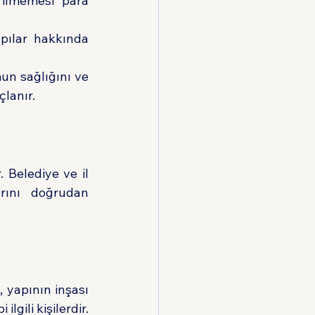
ilmemesi para 
apılar hakkında 
n sağlığını ve 
çlanır.
 Belediye ve il 
rını doğrudan 
 yapının inşası 
gili kişilerdir. 