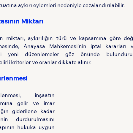
zuatına aykırı eylemleri nedeniyle cezalandırılabilir.
zasının Miktarı
 miktarı, aykırılığın türü ve kapsamına göre değişi
nmesinde, Anayasa Mahkemesi’nin iptal kararları v
ği yeni düzenlemeler göz önünde bulundurulu
li kriterler ve oranlar dikkate alınır.
ürlenmesi
enmesi, inşaatın 
mına gelir ve imar 
ığın giderilene kadar 
inin durdurulmasını 
yapının hukuka uygun 