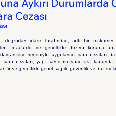
una Aykırı Durumlarda 
ara Cezası
Sigorta Hukuku
Tüketici Hukuku
İdare 
ası
rı, doğrudan idare tarafından, adli bir makamın 
ilen cezalardır ve genellikle düzeni koruma amac
 davranışlar nedeniyle uygulanan para cezaları d
ar para cezaları, yapı sahibinin yanı sıra kanunda be
nabilir ve genellikle genel sağlık, güvenlik ve düzeni