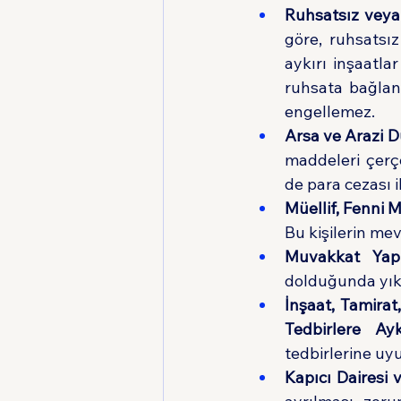
Ruhsatsız veya
göre, ruhsatsı
aykırı inşaatla
ruhsata bağlanm
engellemez.
Arsa ve Arazi 
maddeleri çerçe
de para cezası i
Müellif, Fenni 
Bu kişilerin mev
Muvakkat Yapı
dolduğunda yıkı
İnşaat, Tamira
Tedbirlere Aykı
tedbirlerine u
Kapıcı Dairesi 