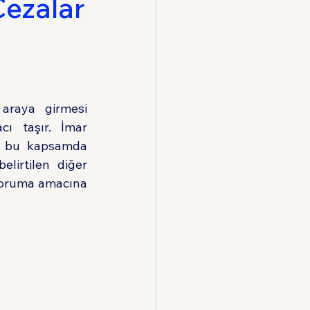
Cezalar
Hukuku
araya girmesi 
ı taşır. İmar 
a bu kapsamda 
lirtilen diğer 
 koruma amacına 