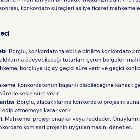
onrası, konkordato süreçleri asliye ticaret mahkemeler
eci
ebi
: Borçlu, konkordato talebi ile birlikte konkordato pro
klılarına ödeyebileceği tutarları içeren belgeleri ma
hkeme, borçluya üç ay geçici süre verir ve geçici konk
hkeme, konkordatonun başarılı olabileceğine kanaat get
süre ile kesin süre verir.
antısı
: Borçlu, alacaklılarına konkordato projesini sunar
l edip etmemeye karar verir.
ı
: Mahkeme, projeyi onaylar veya reddeder. Onaylanm
kordato komiseri projenin uygulanmasını denetler.