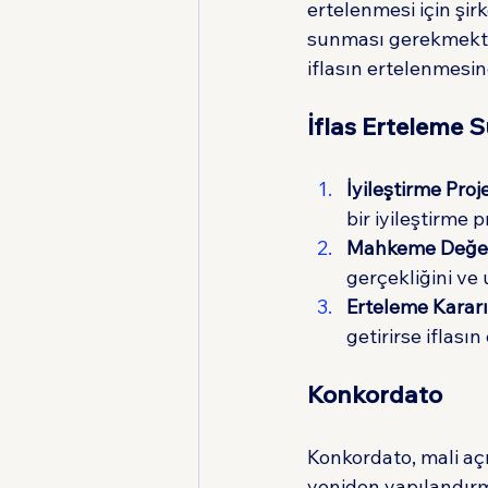
ertelenmesi için şir
sunması gerekmekted
iflasın ertelenmesine
İflas Erteleme S
İyileştirme Proj
bir iyileştirme
Mahkeme Değer
gerçekliğini ve 
Erteleme Kararı
getirirse iflası
Konkordato
Konkordato, mali açı
yeniden yapılandırm