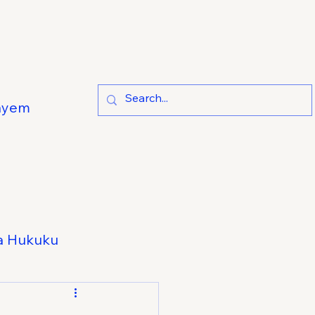
ayem
a Hukuku
e Hukuku