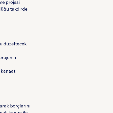
me projesi 
düğü takdirde 
nu düzeltecek 
projenin 
 kanaat 
arak borçlarını 
ılı kanun ile 