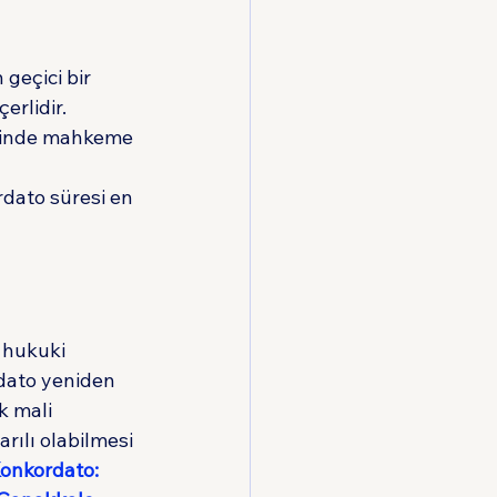
 geçici bir 
erlidir.
esinde mahkeme 
ordato süresi en 
 hukuki 
rdato yeniden 
k mali 
ılı olabilmesi 
Konkordato: 