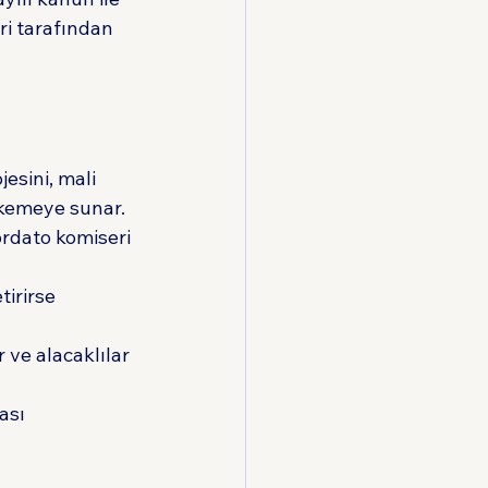
i tarafından 
jesini, mali 
hkemeye sunar.
ordato komiseri 
irirse 
 ve alacaklılar 
ası 