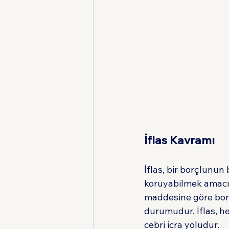
İflas Kavramı
İflas, bir borçlunu
koruyabilmek amacıy
maddesine göre borca
durumudur. İflas, h
cebri icra yoludur.