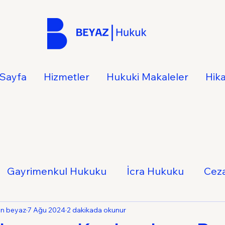
Sayfa
Hizmetler
Hukuki Makaleler
Hik
Gayrimenkul Hukuku
İcra Hukuku
Cez
Hukuku
İş Hukuku
Ticaret Hukuku
Ail
an beyaz
7 Ağu 2024
2 dakikada okunur