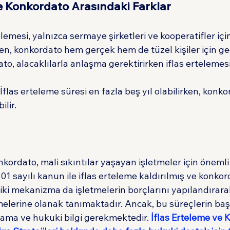
ve Konkordato Arasındaki Farklar
telemesi, yalnızca sermaye şirketleri ve kooperatifler için
n, konkordato hem gerçek hem de tüzel kişiler için geç
ato, alacaklılarla anlaşma gerektirirken iflas ertelem
 İflas erteleme süresi en fazla beş yıl olabilirken, konk
ilir.
nkordato, mali sıkıntılar yaşayan işletmeler için önemli
1 sayılı kanun ile iflas erteleme kaldırılmış ve konko
iki mekanizma da işletmelerin borçlarını yapılandırara
lerine olanak tanımaktadır. Ancak, bu süreçlerin başar
anlama ve hukuki bilgi gerekmektedir. 
İflas Erteleme ve 