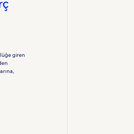
rç
Hukuku
lüğe giren 
den 
arına, 