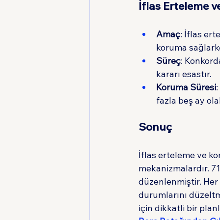
İflas Erteleme 
Amaç
: İflas er
koruma sağlarke
Süreç
: Konkord
kararı esastır.
Koruma Süresi
:
fazla beş ay olab
Sonuç
İflas erteleme ve ko
mekanizmalardır. 710
düzenlenmiştir. Her 
durumlarını düzeltme
için dikkatli bir pl