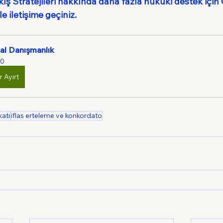
ış Stratejileri hakkında daha fazla hukuki destek için
e iletişime geçiniz.
al Danışmanlık
0
r Ayırt
katı
iflas erteleme ve konkordato