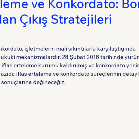
teleme ve Konkordato: Bo
n Çıkış Stratejileri
Sigorta Hukuku
Tüketici Hukuku
İdare 
kordato, işletmelerin mali sıkıntılarla karşılaştığında 
hukuki mekanizmalardır. 28 Şubat 2018 tarihinde yürür
e iflas erteleme kurumu kaldırılmış ve konkordato yeni
azıda iflas erteleme ve konkordato süreçlerinin detayl
i sonuçlarına değineceğiz.