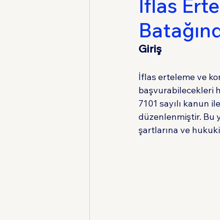
İflas Er
Batağında
Medeni Usul Hukuku
Giriş
İflas erteleme ve kon
başvurabilecekleri 
7101 sayılı kanun il
düzenlenmiştir. Bu y
şartlarına ve hukuk