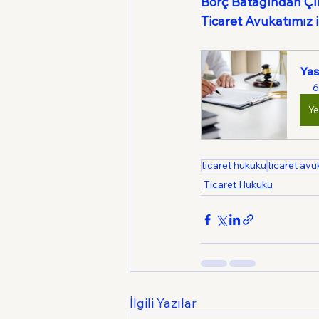
Borç Batağından Çık
Ticaret Avukatımız il
Yas
6
Ye
ticaret hukuku
ticaret avu
Ticaret Hukuku
İlgili Yazılar