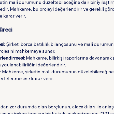
ketin mali durumunu düzeltebileceğine dair bir iyileştir
ir. Mahkeme, bu projeyi değerlendirir ve gerekli gör
 karar verir.
üreci
esi
: Şirket, borca batıklık bilançosunu ve mali durumu
 projesini mahkemeye sunar.
lendirmesi
: Mahkeme, bilirkişi raporlarına dayanarak 
uygulanabilirliğini değerlendirir.
: Mahkeme, şirketin mali durumunun düzelebileceğine
n ertelenmesine karar verir.
dan zor durumda olan borçlunun, alacaklıları ile anlaş
asına imkan tanıyan bir hukuki mekanizmadır. 7101 say