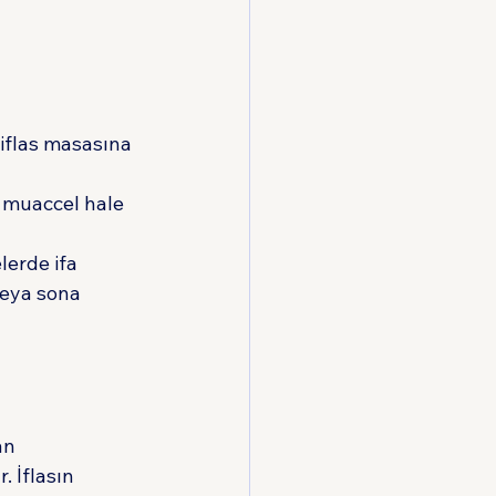
 iflas masasına 
a muaccel hale 
erde ifa 
veya sona 
an 
 İflasın 