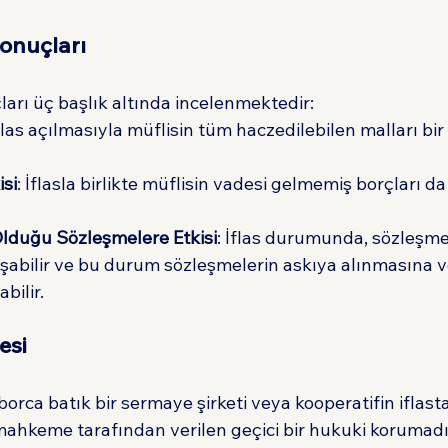
Sonuçları
ları üç başlık altında incelenmektedir:
İflas açılmasıyla müflisin tüm haczedilebilen malları bir
isi
: İflasla birlikte müflisin vadesi gelmemiş borçları d
Olduğu Sözleşmelere Etkisi
: İflas durumunda, sözleşmel
uşabilir ve bu durum sözleşmelerin askıya alınmasına 
bilir.
esi
borca batık bir sermaye şirketi veya kooperatifin iflast
mahkeme tarafından verilen geçici bir hukuki korumadır.