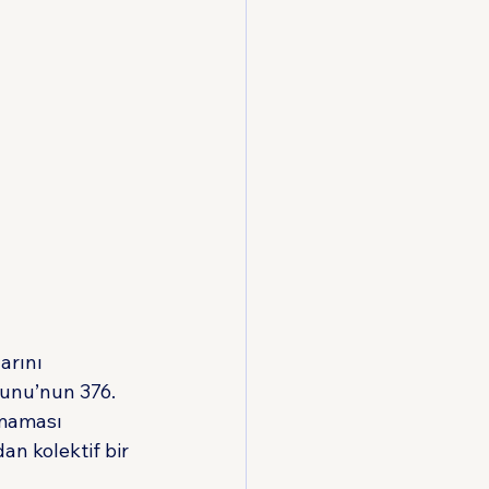
arını 
nunu’nun 376. 
amaması 
n kolektif bir 