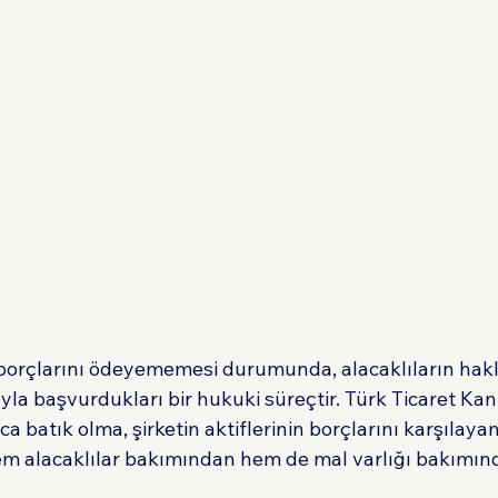
n borçlarını ödeyememesi durumunda, alacaklıların hakl
la başvurdukları bir hukuki süreçtir. Türk Ticaret Ka
 batık olma, şirketin aktiflerinin borçlarını karşılay
em alacaklılar bakımından hem de mal varlığı bakımında