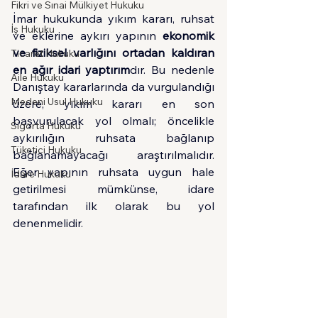
Fikri ve Sınai Mülkiyet Hukuku
İmar hukukunda yıkım kararı, ruhsat 
İş Hukuku
ve eklerine aykırı yapının 
ekonomik 
ve fiziksel varlığını ortadan kaldıran 
Ticaret Hukuku
en ağır idari yaptırım
dır. Bu nedenle 
Aile Hukuku
Danıştay kararlarında da vurgulandığı 
Medeni Usul Hukuku
üzere, yıkım kararı en son 
başvurulacak yol olmalı; öncelikle 
Sigorta Hukuku
aykırılığın ruhsata bağlanıp 
Tüketici Hukuku
bağlanamayacağı araştırılmalıdır. 
Eğer yapının ruhsata uygun hale 
İdare Hukuku
getirilmesi mümkünse, idare 
tarafından ilk olarak bu yol 
denenmelidir.