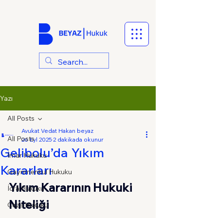
Yazı
All Posts
Avukat Vedat Hakan beyaz
All Posts
26 Eyl 2025
2 dakikada okunur
Gelibolu’da Yıkım
İmar Hukuku
Kararları
Gayrimenkul Hukuku
Yıkım Kararının Hukuki 
İcra Hukuku
Niteliği
Ceza Hukuku