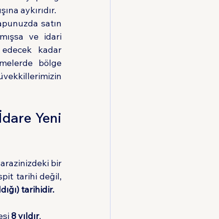
şına aykırıdır.
tapunuzda satın 
ışsa ve idari 
 edecek kadar 
melerde bölge 
vekkillerimizin 
dare Yeni 
razinizdeki bir 
yapıyı bugün tespit etmiş olabilir. Ancak ceza hukukunda önemli olan tespit tarihi değil, 
ığı) tarihidir.
si 
8 yıldır
.