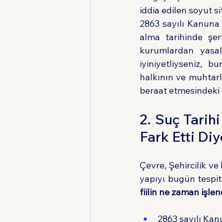
iddia edilen soyut s
2863 sayılı Kanuna
alma tarihinde şer
kurumlardan yasal
iyiniyetliyseniz, 
halkının ve muhtarl
beraat etmesindeki 
2. Suç Tarih
Fark Etti Di
Çevre, Şehircilik ve
fiilin ne zaman işlen
2863 sayılı Ka