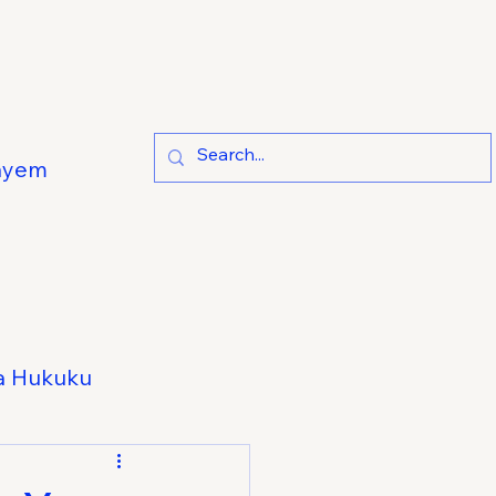
ayem
a Hukuku
e Hukuku