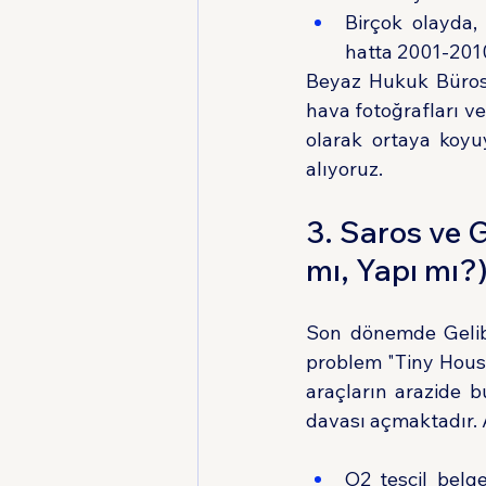
Birçok olayda, 
hatta 2001-2010
Beyaz Hukuk Bürosu
hava fotoğrafları ve 
olarak ortaya koyu
alıyoruz.
3. Saros ve 
mı, Yapı mı?
Son dönemde Gelibo
problem "Tiny House"
araçların arazide b
davası açmaktadır.
O2 tescil belge