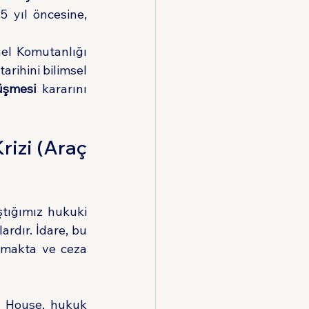
 yıl öncesine, 
el Komutanlığı 
arihini bilimsel 
üşmesi
 kararını 
izi (Araç 
tığımız hukuki 
rdır. İdare, bu 
amakta ve ceza 
y House, hukuk 