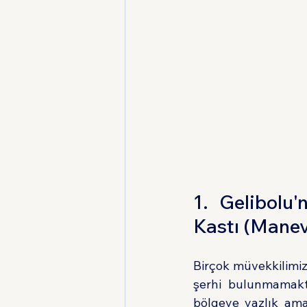
1. Gelibolu
Kastı (Manev
Birçok müvekkilimiz 
şerhi bulunmamaktad
bölgeye yazlık amaç