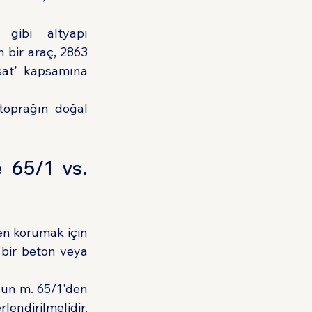
gibi altyapı 
 bir araç, 2863 
sat" kapsamına 
toprağın doğal 
 65/1 vs. 
n korumak için 
bir beton veya 
un m. 65/1'den 
endirilmelidir. 