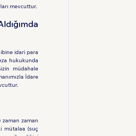
ları mevcuttur.
Aldığımda 
bine idari para 
cezası kesmekte ve savcılığa suç duyurusunda bulunmaktadır. Oysa ceza hukukunda 
sizin müdahale 
anımızla İdare 
vcuttur.
.) zaman zaman 
i mütalaa (suç 