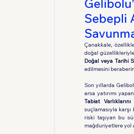
Gelibolu
Sebepli 
Medeni Usul Hukuku
Savunma 
Çanakkale, özellikl
Doğal veya Tarihi S
edilmesini beraberin
Son yıllarda Gelibol
arsa yatırımı yapan
Tabiat Varlıkları
suçlamasıyla karşı k
riski taşıyan bu sü
mağduriyetlere yol 