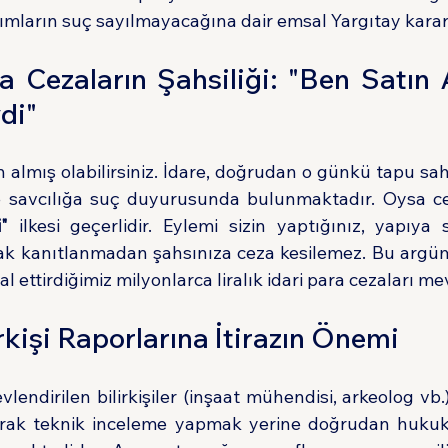
rımların suç sayılmayacağına dair emsal Yargıtay karar
da Cezaların Şahsiliği: "Ben Satın 
di"
 almış olabilirsiniz. İdare, doğrudan o günkü tapu sahi
"
 ilkesi geçerlidir. Eylemi sizin yaptığınız, yapıya 
rak kanıtlanmadan şahsınıza ceza kesilemez. Bu argüm
 ettirdiğimiz milyonlarca liralık idari para cezaları me
irkişi Raporlarına İtirazın Önemi
endirilen bilirkişiler (inşaat mühendisi, arkeolog vb
aşarak teknik inceleme yapmak yerine doğrudan hukuk