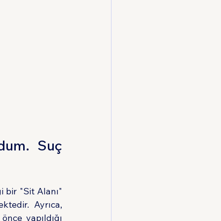
dum. Suç 
bir "Sit Alanı" 
tedir. Ayrıca, 
önce yapıldığı 