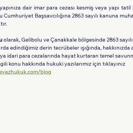
 yapınıza dair imar para cezası kesmiş veya yapı tatil
olu Cumhuriyet Başsavcılığına 2863 sayılı kanuna muhal
ır.
u
 olarak, Gelibolu ve Çanakkale bölgesinde 2863 sayıl
da edindiğimiz derin tecrübeler ışığında, hakkınızda a
a idari para cezalarında hayat kurtaran temel savunma 
 İlgili konu hakkında hukuki yazılarımız için tıklayınız 
beyazhukuk.com/blog