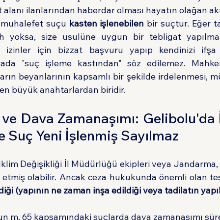
it alanı ilanlarından haberdar olması hayatın olağan akı
 muhalefet suçu 
kasten işlenebilen
 bir suçtur. Eğer 
h yoksa, size usulüne uygun bir tebligat yapılmam
 izinler için bizzat başvuru yapıp kendinizi ifşa
burada "suç işleme kastından" söz edilemez. Mahke
arın beyanlarının kapsamlı bir şekilde irdelenmesi, mü
en büyük anahtarlardan biridir.
i ve Dava Zamanaşımı: Gelibolu'da İ
ye Suç Yeni İşlenmiş Sayılmaz
 İklim Değişikliği İl Müdürlüğü ekipleri veya Jandarma, a
diği (yapının ne zaman inşa edildiği veya tadilatın yapıld
nun m. 65 kapsamındaki suçlarda dava zamanaşımı süre