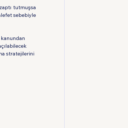
 zaptı tutmuşsa 
efet sebebiyle 
ı kanundan 
çılabilecek 
stratejilerini 