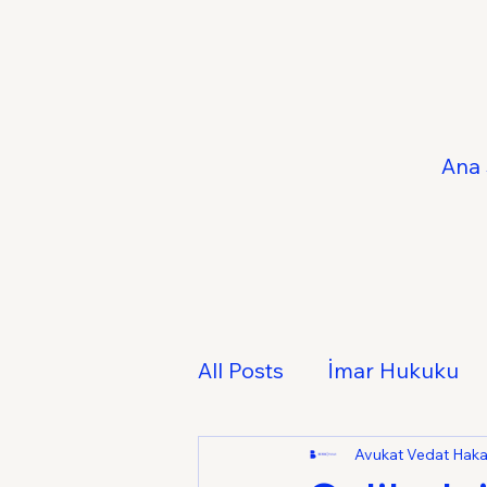
Ana 
All Posts
İmar Hukuku
Fikri ve Sınai Mülkiyet 
Avukat Vedat Hak