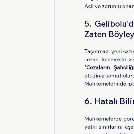
Acil ve zorunlu ona
5. Gelibolu'
Zaten Böyley
Taşınmazı yeni satın
"Cezaların Şahsiliği
ettiğiniz somut ola
Mahkemelerinde iptal
6. Hatalı Bil
Mahkemelerde görevl
yetki sınırlarını 