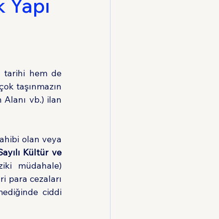
k Yapı
Hukuku
 tarihi hem de 
doğal güzellikleriyle eşsiz bir coğrafyadır. Ancak bu eşsizlik, bölgedeki birçok taşınmazın 
Alanı vb.) ilan 
ahibi olan veya 
ayılı Kültür ve 
ziki müdahale) 
i para cezaları 
ediğinde ciddi 