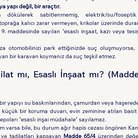
a yapı değil, bir araçtır.
dökülerek sabitlenmemiş, elektrik/su/foseptik 
 toprağa kalıcı zarar vermeyen, krikolar üzerinde duran
9. maddesinde sayılan "esaslı inşaat, kazı veya tesi
ıza otomobilinizi park ettiğinizde suç oluşmuyorsa, 
an bir karavan koymanız da suç teşkil etmez.
ilat mı, Esaslı İnşaat mı? (Madde
i bir yapıyı su baskınlarından, çamurdan veya haşerede
küçük bir koruma duvarı, evin zeminine atılan basit 
depoları "esaslı inşai müdahale" sayılamaz.
em varsa bile, bu durum ağır hapis cezası öngören Kan
 ve tadilatları kapsayan 
Madde 65/4
 üzerinden değerl