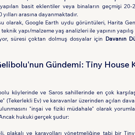
yapılan basit eklentiler veya binaların geçmişi 20-25
 yılları arasına dayanmaktadır.
 olarak, Google Earth uydu görüntüleri, Harita Gen
teknik yapı/malzeme yaş analizleri ile yapının yapılış t
yor, süresi çoktan dolmuş dosyalar için 
Davanın D
Gelibolu'nun Gündemi: Tiny House Kr
)
lu köylerinde ve Saros sahillerinde en çok karşılaş
 (Tekerlekli Ev) ve karavanlar üzerinden açılan davala
ulunmasını "inşai ve fiziki müdahale" olarak yoruml
 Ancak hukuki gerçek şudur:
li, plakalı ve karayolları yönetmeliğine tabi bir Tin