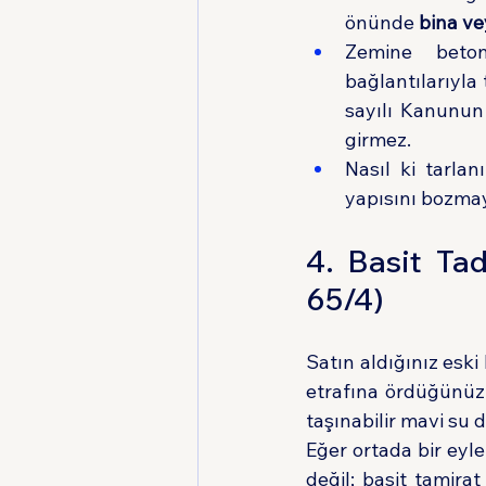
önünde 
bina vey
Zemine beton 
bağlantılarıyla
sayılı Kanunun 
girmez.
Nasıl ki tarlan
yapısını bozmay
4. Basit Tad
65/4)
Satın aldığınız esk
etrafına ördüğünüz 
taşınabilir mavi su 
Eğer ortada bir eyl
değil; basit tamirat