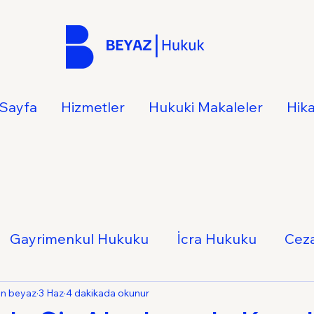
Sayfa
Hizmetler
Hukuki Makaleler
Hik
Gayrimenkul Hukuku
İcra Hukuku
Cez
Hukuku
İş Hukuku
Ticaret Hukuku
Ail
an beyaz
3 Haz
4 dakikada okunur