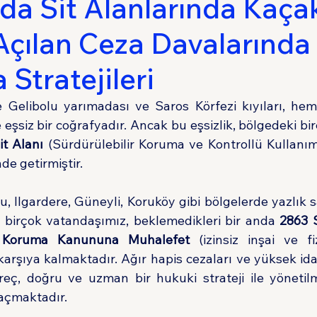
’da Sit Alanlarında Kaça
Açılan Ceza Davalarında
Sigorta Hukuku
Tüketici Hukuku
İdare 
Stratejileri
e Gelibolu yarımadası ve Saros Körfezi kıyıları, hem
it Alanı
 (Sürdürülebilir Koruma ve Kontrollü Kullanım 
de getirmiştir.
u, Ilgardere, Güneyli, Koruköy gibi bölgelerde yazlık s
 birçok vatandaşımız, beklemedikleri bir anda 
2863 S
nı Koruma Kanununa Muhalefet
 (izinsiz inşai ve fi
arşıya kalmaktadır. Ağır hapis cezaları ve yüksek idar
reç, doğru ve uzman bir hukuki strateji ile yönetilm
açmaktadır.