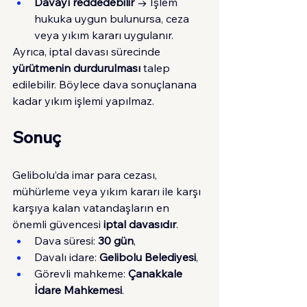
Davayı reddedebilir
 → İşlem 
hukuka uygun bulunursa, ceza 
veya yıkım kararı uygulanır.
Ayrıca, iptal davası sürecinde 
yürütmenin durdurulması
 talep 
edilebilir. Böylece dava sonuçlanana 
kadar yıkım işlemi yapılmaz.
Sonuç
Gelibolu’da imar para cezası, 
mühürleme veya yıkım kararı ile karşı 
karşıya kalan vatandaşların en 
önemli güvencesi 
iptal davasıdır
.
Dava süresi: 
30 gün
,
Davalı idare: 
Gelibolu Belediyesi
,
Görevli mahkeme: 
Çanakkale 
İdare Mahkemesi
.