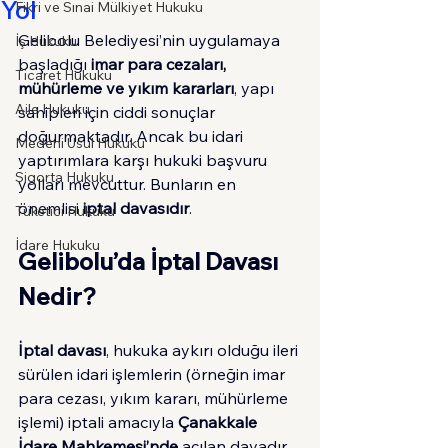
Yol
Fikri ve Sınai Mülkiyet Hukuku
Gelibolu Belediyesi’nin uygulamaya 
İş Hukuku
başladığı 
imar para cezaları, 
Ticaret Hukuku
mühürleme ve yıkım kararları
, yapı 
Aile Hukuku
sahipleri için ciddi sonuçlar 
doğurmaktadır. Ancak bu idari 
Medeni Usul Hukuku
yaptırımlara karşı hukuki başvuru 
Sigorta Hukuku
yolları mevcuttur. Bunların en 
önemlisi 
iptal davasıdır
.
Tüketici Hukuku
İdare Hukuku
Gelibolu’da İptal Davası 
Nedir?
İptal davası
, hukuka aykırı olduğu ileri 
sürülen idari işlemlerin (örneğin imar 
para cezası, yıkım kararı, mühürleme 
işlemi) iptali amacıyla 
Çanakkale 
İdare Mahkemesi’nde
 açılan davadır.