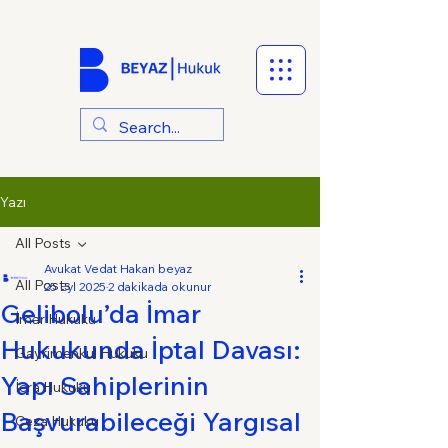
Yazı
All Posts
Avukat Vedat Hakan beyaz
All Posts
25 Eyl 2025
2 dakikada okunur
Gelibolu’da İmar
İmar Hukuku
Hukukunda İptal Davası:
Gayrimenkul Hukuku
Yapı Sahiplerinin
İcra Hukuku
Başvurabileceği Yargısal
Ceza Hukuku