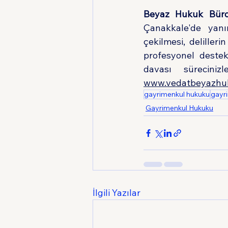
Beyaz Hukuk Bür
Çanakkale'de yanı
çekilmesi, deliller
profesyonel destek
www.vedatbeyazhu
gayrimenkul hukuku
gayr
Gayrimenkul Hukuku
İlgili Yazılar