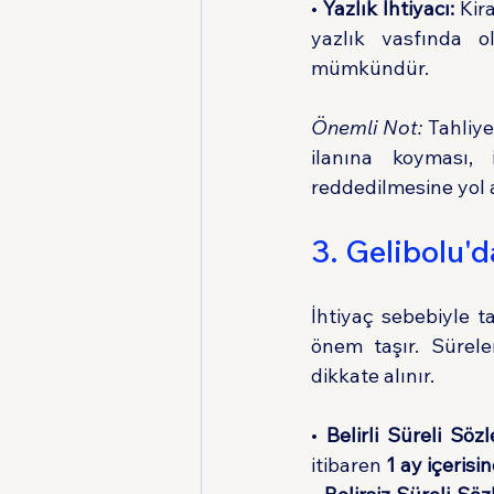
• 
Yazlık İhtiyacı:
 Kir
yazlık vasfında ol
mümkündür.
Önemli Not:
 Tahliye
ilanına koyması,
reddedilmesine yol 
3. Gelibolu'
İhtiyaç sebebiyle t
önem taşır. Sürele
dikkate alınır.
• 
Belirli Süreli Söz
itibaren 
1 ay içerisi