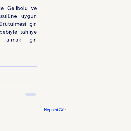
e Gelibolu ve 
usulüne uygun 
rütülmesi için 
biyle tahliye 
davası sürecinizle ilgili daha fazla destek ve danışmanlık almak için 
Hepsini Gör