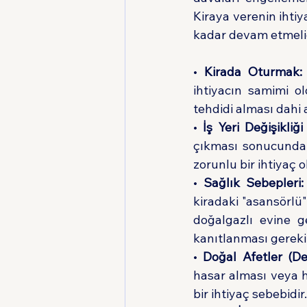
Kiraya verenin ihti
kadar devam etmelidi
• 
Kirada Oturmak:
ihtiyacın samimi o
tehdidi alması dahi
• 
İş Yeri Değişikliğ
çıkması sonucunda, 
zorunlu bir ihtiyaç o
• 
Sağlık Sebepleri:
kiradaki "asansörlü"
doğalgazlı evine g
kanıtlanması gereki
• 
Doğal Afetler (D
hasar alması veya h
bir ihtiyaç sebebidir.