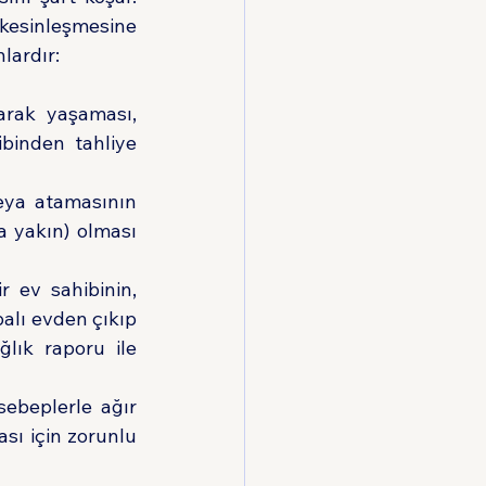
 kesinleşmesine 
lardır: 
arak yaşaması, 
binden tahliye 
eya atamasının 
 yakın) olması 
 ev sahibinin, 
alı evden çıkıp 
lık raporu ile 
ebeplerle ağır 
sı için zorunlu 