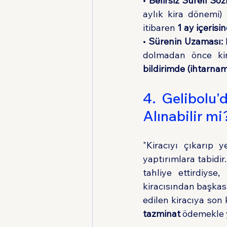
• 
Belirsiz Süreli Sö
aylık kira dönemi) 
itibaren 
1 ay içerisi
• 
Sürenin Uzaması:
dolmadan önce kir
bildirimde (ihtarna
4. Gelibolu'
Alınabilir m
"Kiracıyı çıkarıp 
yaptırımlara tabidi
tahliye ettirdiys
kiracısından başkas
edilen kiracıya son 
tazminat
 ödemekle 