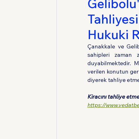
Gelibolu
Tahliyesi
Medeni Usul Hukuku
Hukuki 
Çanakkale ve Gelib
sahipleri zaman z
duyabilmektedir. M
verilen konutun geri
diyerek tahliye etme
Kiracını tahliye etme
https://www.vedatb