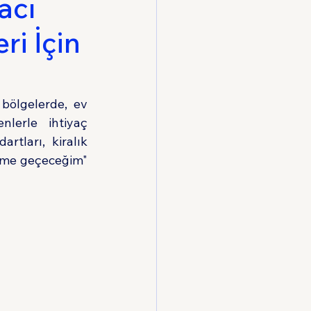
acı
ri İçin
Hukuku
bölgelerde, ev 
lerle ihtiyaç 
tları, kiralık 
vime geçeceğim" 