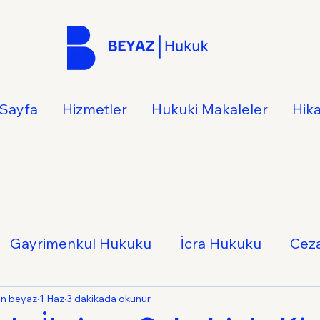
Sayfa
Hizmetler
Hukuki Makaleler
Hik
Gayrimenkul Hukuku
İcra Hukuku
Cez
Hukuku
İş Hukuku
Ticaret Hukuku
Ail
an beyaz
1 Haz
3 dakikada okunur