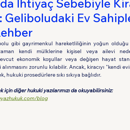
'da İhtiyaç Sebebiyle Kir
: Geliboludaki Ev Sahiple
Sigorta Hukuku
Tüketici Hukuku
İdare 
Rehber
olu gibi gayrimenkul hareketliliğinin yoğun olduğu 
aman kendi mülklerine kişisel veya ailevi neden
evcut ekonomik koşullar veya değişen hayat standar
 alınmasını zorunlu kılabilir. Ancak, kiracıyı "kendi e
k, hukuki prosedürlere sıkı sıkıya bağlıdır. 
k için diğer hukuki yazılarımızı da okuyabilirsiniz: 
eyazhukuk.com/blog