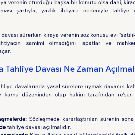
aya verenin oturduğu başka bir konutu olsa dahi, kira
ması şartıyla, yazlık ihtiyacı nedeniyle tahliye 
 davası sürerken kiraya verenin söz konusu evi "satılık"
 ihtiyacın samimi olmadığını ispatlar ve mahke
açar.
da Tahliye Davası Ne Zaman Açılmal
ahliye davalarında yasal sürelere uymak davanın kabu
r kamu düzeninden olup hakim tarafından re'sen (k
leşmelerde:
 Sözleşmede kararlaştırılan sürenin sona e
nde
 tahliye davası açılmalıdır.