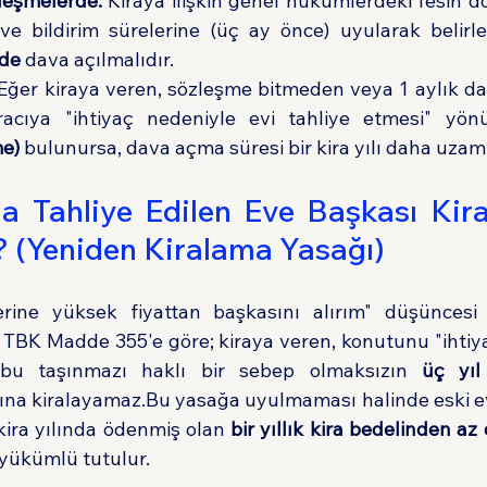
zleşmelerde:
 Kiraya ilişkin genel hükümlerdeki fesih dö
ve bildirim sürelerine (üç ay önce) uyularak belirle
nde
 dava açılmalıdır.
 Eğer kiraya veren, sözleşme bitmeden veya 1 aylık da
acıya "ihtiyaç nedeniyle evi tahliye etmesi" yö
me)
 bulunursa, dava açma süresi bir kira yılı daha uzamı
da Tahliye Edilen Eve Başkası Kira
i? (Yeniden Kiralama Yasağı)
yerine yüksek fiyattan başkasını alırım" düşüncesi
r. TBK Madde 355'e göre; kiraya veren, konutunu "ihtiy
e, bu taşınmazı haklı bir sebep olmaksızın 
üç yıl
ına kiralayamaz.Bu yasağa uyulmaması halinde eski ev s
kira yılında ödenmiş olan 
bir yıllık kira bedelinden a
yükümlü tutulur.