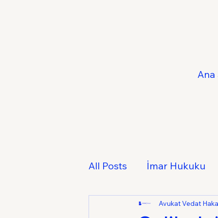
Ana 
All Posts
İmar Hukuku
Fikri ve Sınai Mülkiyet 
Avukat Vedat Hak