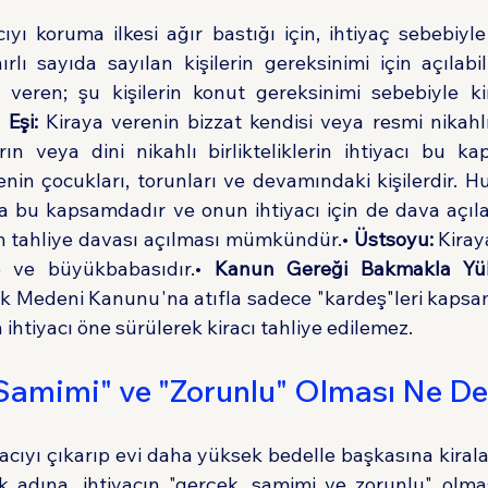
ı koruma ilkesi ağır bastığı için, ihtiyaç sebebiyle 
lı sayıda sayılan kişilerin gereksinimi için açılabi
veren; şu kişilerin konut gereksinimi sebebiyle kira
 Eşi:
 Kiraya verenin bizzat kendisi veya resmi nikahlı 
enin çocukları, torunları ve devamındaki kişilerdir. 
a bu kapsamdadır ve onun ihtiyacı için de dava açılabi
çin tahliye davası açılması mümkündür.• 
Üstsoyu:
 Kiray
 ve büyükbabasıdır.• 
Kanun Gereği Bakmakla Yü
rk Medeni Kanunu'na atıfla sadece "kardeş"leri kapsam
htiyacı öne sürülerek kiracı tahliye edilemez.
 "Samimi" ve "Zorunlu" Olması Ne D
acıyı çıkarıp evi daha yüksek bedelle başkasına kirala
 adına, ihtiyacın "gerçek, samimi ve zorunlu" olması