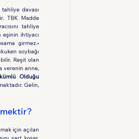
tahliye davası 
lir. TBK Madde 
cısını tahliye 
eşinin ihtiyacı 
geçerlidir. Nişanlıların veya dini nikahlı birlikteliklerin ihtiyacı bu kapsama girmez.• 
Hukuken soybağı 
lir. Reşit olan 
a verenin anne, 
kümlü Olduğu 
aktadır. Gelin, 
emektir? 
mak için açılan 
nı şart koşar. 