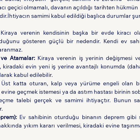
yacı geçici olmamalı, davanın açıldığı tarihten hükmün
r.İhtiyacın samimi kabul edildiği başlıca durumlar şun
 Kiraya verenin kendisinin başka bir evde kiracı ol
lduğunu gösteren güçlü bir nedendir. Kendi ev sahi
 aranmaz.
i ve Atamalar:
 Kiraya verenin iş yerinin değişmesi v
kiradaki evin yeni iş yerine avantajlı konumda (daha
larak kabul edilebilir.
 Üst katta oturan, kalp veya yürüme engeli olan bir
 evine geçmek istemesi ya da astım hastası birinin sob
eçme talebi gerçek ve samimi ihtiyaçtır. Bunun sağ
r.
eprem):
 Ev sahibinin oturduğu binanın deprem gibi s
akkında yıkım kararı verilmesi, kiradaki evine taşınma