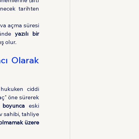
nemlerine (altı 
necek tarihten 
va açma süresi 
nünde 
yazılı bir 
ş olur.
cı Olarak 
 hukuken ciddi 
aç" öne sürerek 
 boyunca
 eski 
ahibi, tahliye 
z olmamak üzere 