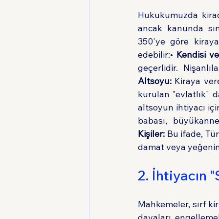
Hukukumuzda kiracıy
ancak kanunda sınır
350'ye göre kiraya 
edebilir:• 
Kendisi ve
Altsoyu:
 Kiraya ver
kurulan "evlatlık" d
altsoyun ihtiyacı i
babası, büyükanne
Kişiler:
 Bu ifade, Tü
damat veya yeğenin i
2. İhtiyacın
Mahkemeler, sırf kir
davaları engellemek