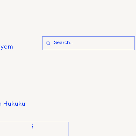
ayem
a Hukuku
e Hukuku