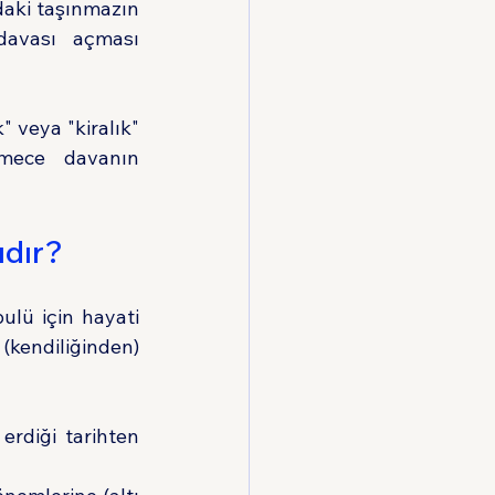
daki taşınmazın 
davası açması 
 veya "kiralık" 
mece davanın 
ıdır?
lü için hayati 
endiliğinden) 
rdiği tarihten 