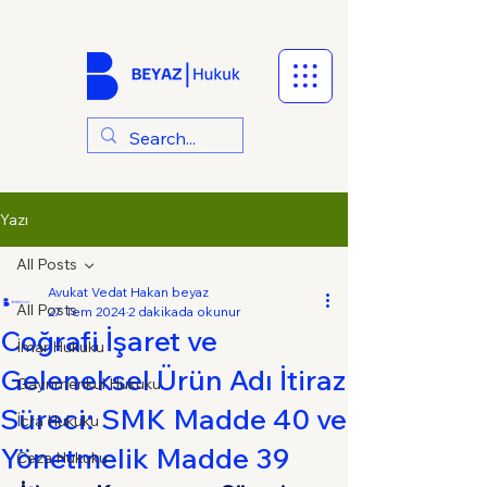
Yazı
All Posts
Avukat Vedat Hakan beyaz
All Posts
27 Tem 2024
2 dakikada okunur
Coğrafi İşaret ve
İmar Hukuku
Geleneksel Ürün Adı İtiraz
Gayrimenkul Hukuku
Süreci: SMK Madde 40 ve
İcra Hukuku
Yönetmelik Madde 39
Ceza Hukuku