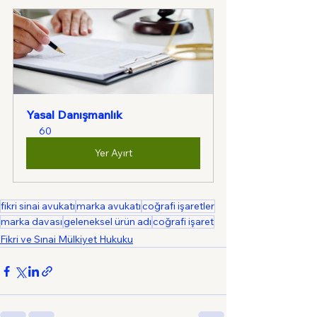
Yasal Danışmanlık
60
Yer Ayırt
fikri sinai avukatı
marka avukatı
coğrafi işaretler
marka davası
geleneksel ürün adı
coğrafi işaret
Fikri ve Sınai Mülkiyet Hukuku