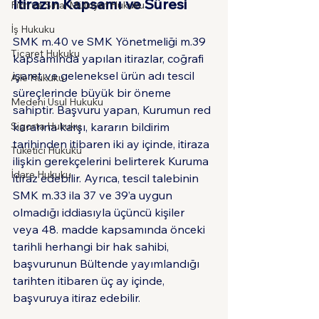
İtirazın Kapsamı ve Süresi
Fikri ve Sınai Mülkiyet Hukuku
İş Hukuku
SMK m.40 ve SMK Yönetmeliği m.39 
Ticaret Hukuku
kapsamında yapılan itirazlar, coğrafi 
işaret ve geleneksel ürün adı tescil 
Aile Hukuku
süreçlerinde büyük bir öneme 
Medeni Usul Hukuku
sahiptir. Başvuru yapan, Kurumun red 
Sigorta Hukuku
kararına karşı, kararın bildirim 
tarihinden itibaren iki ay içinde, itiraza 
Tüketici Hukuku
ilişkin gerekçelerini belirterek Kuruma 
İdare Hukuku
itiraz edebilir. Ayrıca, tescil talebinin 
SMK m.33 ila 37 ve 39’a uygun 
olmadığı iddiasıyla üçüncü kişiler 
veya 48. madde kapsamında önceki 
tarihli herhangi bir hak sahibi, 
başvurunun Bültende yayımlandığı 
tarihten itibaren üç ay içinde, 
başvuruya itiraz edebilir.