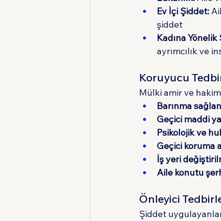
Ev İçi Şiddet:
 Ai
şiddet
Kadına Yönelik 
ayrımcılık ve ins
Koruyucu Tedbi
Mülki amir ve hakim
Barınma sağla
Geçici maddi y
Psikolojik ve h
Geçici koruma a
İş yeri değiştiri
Aile konutu şer
Önleyici Tedbir
Şiddet uygulayanlar