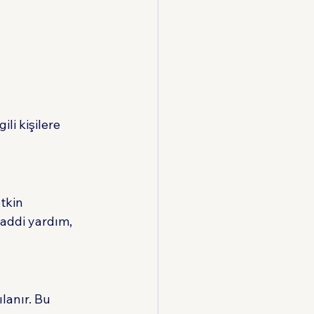
ili kişilere 
tkin 
addi yardım, 
lanır. Bu 