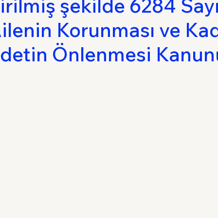
irilmiş şekilde 6284 Sayı
ilenin Korunması ve Ka
Sigorta Hukuku
Tüketici Hukuku
İdare 
ddetin Önlenmesi Kanun