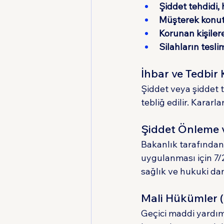
Şiddet tehdidi
Müşterek konut
Korunan kişiler
Silahların tesl
İhbar ve Tedbir
Şiddet veya şiddet teh
tebliğ edilir. Kararla
Şiddet Önleme v
Bakanlık tarafından 
uygulanması için 7/
sağlık ve hukuki da
Mali Hükümler 
Geçici maddi yardım,