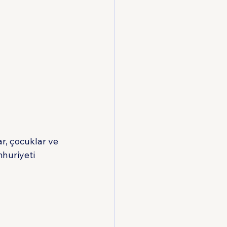
r, çocuklar ve 
huriyeti 