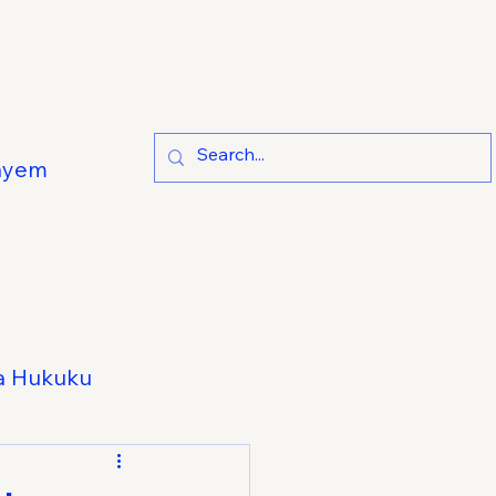
ayem
a Hukuku
e Hukuku