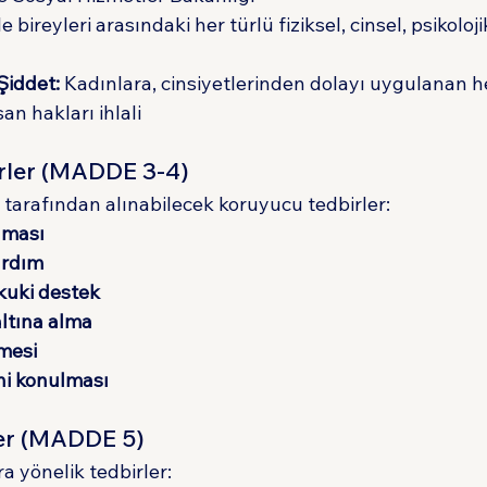
le bireyleri arasındaki her türlü fiziksel, cinsel, psikolo
Şiddet:
 Kadınlara, cinsiyetlerinden dolayı uygulanan he
an hakları ihlali
rler (MADDE 3-4)
 tarafından alınabilecek koruyucu tedbirler:
nması
ardım
ukuki destek
ltına alma
lmesi
hi konulması
ler (MADDE 5)
a yönelik tedbirler: