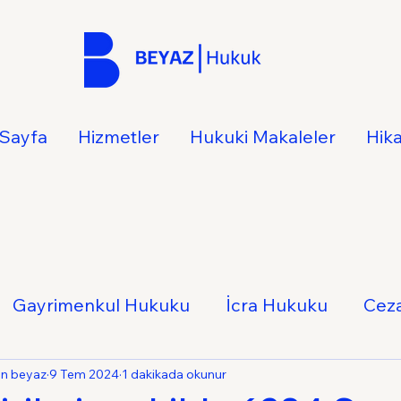
Sayfa
Hizmetler
Hukuki Makaleler
Hik
Gayrimenkul Hukuku
İcra Hukuku
Cez
Hukuku
İş Hukuku
Ticaret Hukuku
Ail
an beyaz
9 Tem 2024
1 dakikada okunur