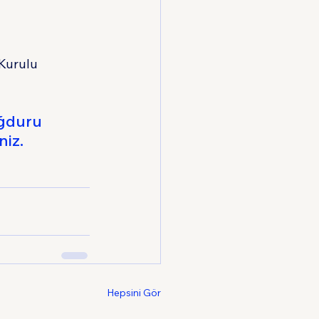
Kurulu 
ğduru 
niz.
Hepsini Gör