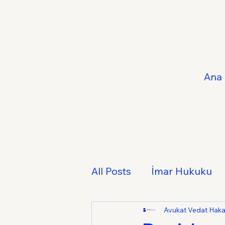
Ana 
All Posts
İmar Hukuku
Fikri ve Sınai Mülkiyet 
Avukat Vedat Hak