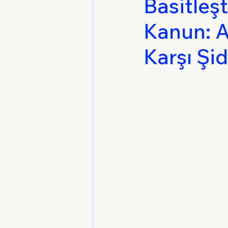
Basitleşt
Kanun: A
Medeni Usul Hukuku
Karşı Şi