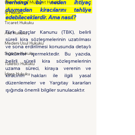
herhangi bir neden ihtiyaç 
Fikri ve Sınai Mülkiyet Hukuku
duymadan kiracılarını tahliye 
İş Hukuku
edebileceklerdir. Ama nasıl?
Ticaret Hukuku
Türk Borçlar Kanunu (TBK), belirli 
Aile Hukuku
süreli kira sözleşmelerinin uzatılması 
Medeni Usul Hukuku
ve sona erdirilmesi konusunda detaylı 
Sigorta Hukuku
hükümler içermektedir. Bu yazıda, 
belirli süreli kira sözleşmelerinin 
Tüketici Hukuku
uzama süreci, kiraya verenin ve 
İdare Hukuku
kiracının hakları ile ilgili yasal 
düzenlemeler ve Yargıtay kararları 
ışığında önemli bilgiler sunulacaktır.