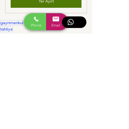
Yer Ayırt
gayrimenkul hukuku
gayrimenkul avukatı
kira
Phone
Email
tahliye
Gayrimenkul Hukuku
Hepsini Gör
İlgili Yazılar