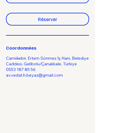
Réserver
Coordonnées
Camiikebir, Ertem Sönmez İş Hanı, Belediye
Caddesi, Gelibolu/Çanakkale, Türkiye
0553 187 85 56
av.vedat.h.beyaz@gmail.com
Contactez-nous dès
maintenant pour un
soutien juridique de
qualité.