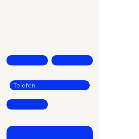
İletişime geç!
İsim
Soyadı
Telefon
Şirket
Söylemek istedikleriniz