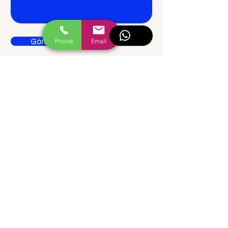
Gönder
Phone
Email
Coordonnées
numéro de téléphone :
0553 187 85 56
e-mail
X
FAQ
LinkedIn
Terms & Conditions
Facebook
Privacy Policy