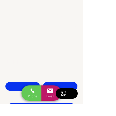
Contactez-nous dès
maintenant pour un
soutien juridique de
qualité.
İletişime geç!
İsim
Soyadı
Telefon
Phone
Email
Şirket